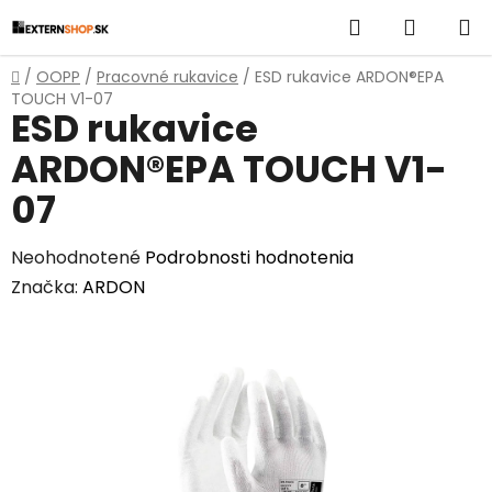
Prejsť
Hľadať
NÁKUP
na
obsah
KOŠÍK
Domov
/
OOPP
/
Pracovné rukavice
/
ESD rukavice ARDON®EPA
TOUCH V1-07
ESD rukavice
ARDON®EPA TOUCH V1-
07
Priemerné
Neohodnotené
Podrobnosti hodnotenia
hodnotenie
Značka:
ARDON
produktu
je
0,0
z
5
hviezdičiek.