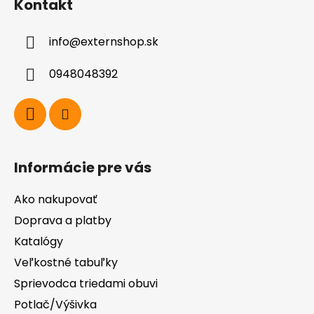
Kontakt
p
ä
info
@
externshop.sk
t
i
0948048392
e
Informácie pre vás
Ako nakupovať
Doprava a platby
Katalógy
Veľkostné tabuľky
Sprievodca triedami obuvi
Potlač/Výšivka