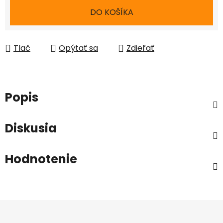
Jednotková cena:
DO KOŠÍKA
Tlač
Opýtať sa
Zdieľať
Popis
Diskusia
Hodnotenie
Z
á