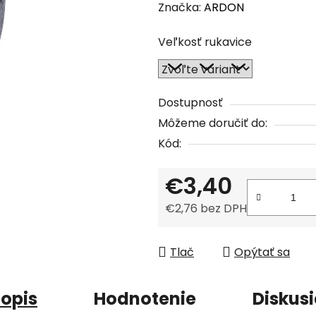
hodnotenie
Značka:
ARDON
produktu
Veľkosť rukavice
je
0,0
z
5
Dostupnosť
hviezdičiek.
Môžeme doručiť do:
Kód:
€3,40
€2,76 bez DPH
Jednotková cena:
Tlač
Opýtať sa
opis
Hodnotenie
Diskus