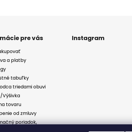
rmácie pre vás
Instagram
akupovať
va a platby
ógy
stné tabuľky
odca triedami obuvi
č/Výšivka
a tovaru
penie od zmluvy
mačný poriadok,
vednosť za vady
Sledovať na Instag