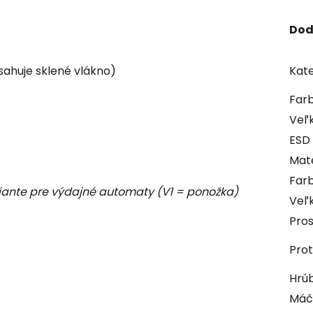
Dod
sahuje sklené vlákno)
Kate
Farb
Veľk
ESD
Mate
Far
iante pre výdajné automaty (V1 = ponožka)
Veľ
Pros
Prot
Hrúb
Máč