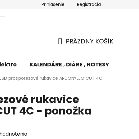
Prihlásenie
Registrácia
Potlač/Výšivka
Výmena tovaru
Odstúpenie od zm
PRÁZDNY KOŠÍK
NÁKUPNÝ
KOŠÍK
lektro
KALENDÁRE , DIÁRE , NOTESY
KUFRE
ESD protiporezové rukavice ARDON®LEO CUT 4C -
ezové rukavice
UT 4C - ponožka
 hodnotenia