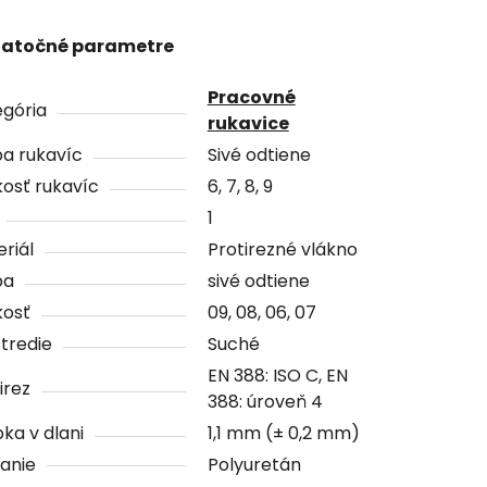
atočné parametre
Pracovné
gória
rukavice
a rukavíc
Sivé odtiene
osť rukavíc
6, 7, 8, 9
1
riál
Protirezné vlákno
ba
sivé odtiene
kosť
09, 08, 06, 07
tredie
Suché
EN 388: ISO C, EN
irez
388: úroveň 4
ka v dlani
1,1 mm (± 0,2 mm)
anie
Polyuretán