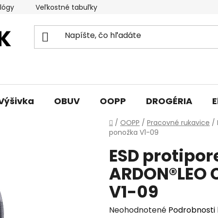
lógy
Veľkostné tabuľky
Sprievodca triedami obuvi
Výšivka
OBUV
OOPP
DROGÉRIA
E
Domov
/
OOPP
/
Pracovné rukavice
/
ponožka V1-09
ESD protipor
ARDON®LEO C
V1-09
Priemerné
Neohodnotené
Podrobnosti