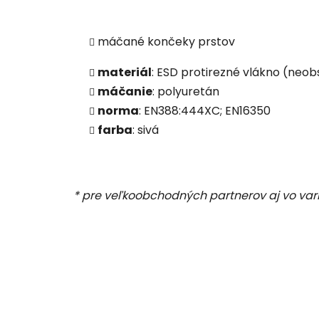
máčané končeky prstov
materiál
: ESD protirezné vlákno (neob
máčanie
: polyuretán
norma
: EN388:444XC; EN16350
farba
: sivá
* pre veľkoobchodných partnerov aj vo var