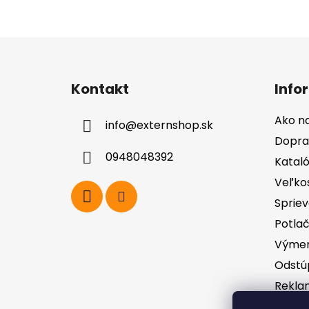
Z
á
Kontakt
Info
p
ä
Ako n
info
@
externshop.sk
t
Dopra
i
0948048392
Katal
e
Veľko
Spriev
Potla
Výmen
Odstú
Rekla
zodpo