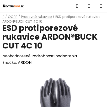
Prejsť
Hľadať
NÁKUP
na
obsah
KOŠÍK
Domov
/
OOPP
/
Pracovné rukavice
/
ESD protiporezové rukavice
ARDON®BUCK CUT 4C 10
ESD protiporezové
rukavice ARDON®BUCK
CUT 4C 10
Priemerné
Neohodnotené
Podrobnosti hodnotenia
hodnotenie
Značka:
ARDON
produktu
je
0,0
z
5
hviezdičiek.