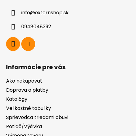
ä
info
@
externshop.sk
t
i
0948048392
e
Informácie pre vás
Ako nakupovať
Doprava a platby
Katalógy
Veľkostné tabuľky
Sprievodca triedami obuvi
Potlač/Výšivka
Výmena tovaru