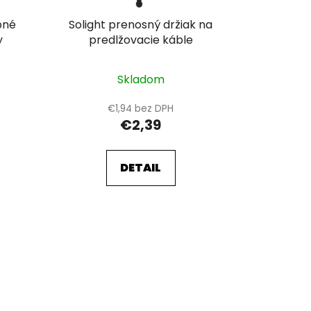
o
bné
Solight prenosný držiak na
v
y
predlžovacie káble
Skladom
€1,94 bez DPH
€2,39
DETAIL