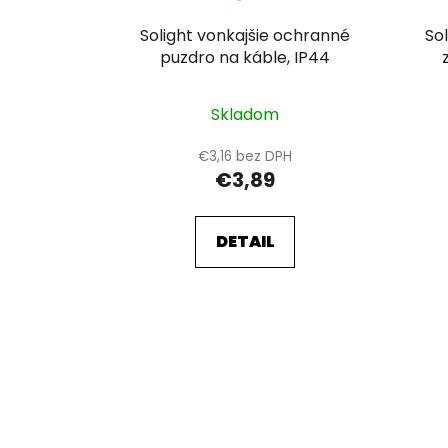
d
u
Solight vonkajšie ochranné
So
k
puzdro na káble, IP44
t
o
Skladom
v
€3,16 bez DPH
€3,89
DETAIL