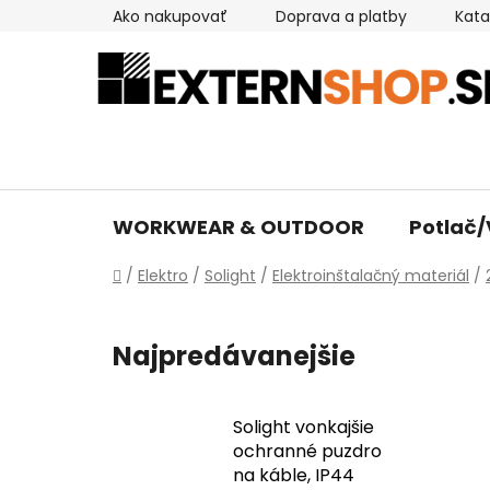
Prejsť
Ako nakupovať
Doprava a platby
Kata
na
obsah
WORKWEAR & OUTDOOR
Potlač/
Domov
/
Elektro
/
Solight
/
Elektroinštalačný materiál
/
Najpredávanejšie
Solight vonkajšie
ochranné puzdro
na káble, IP44