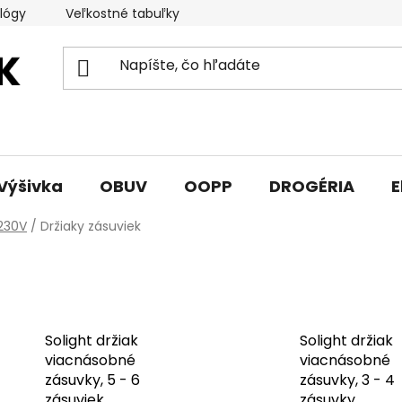
lógy
Veľkostné tabuľky
Sprievodca triedami obuvi
Výšivka
OBUV
OOPP
DROGÉRIA
E
230V
/
Držiaky zásuviek
Solight držiak
Solight držiak
viacnásobné
viacnásobné
zásuvky, 5 - 6
zásuvky, 3 - 4
zásuviek
zásuvky