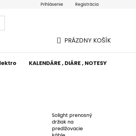
Prihlásenie
Registrácia
Potlač/Výšivka
Výmena tovaru
Odstúpenie od zm
PRÁZDNY KOŠÍK
NÁKUPNÝ
KOŠÍK
lektro
KALENDÁRE , DIÁRE , NOTESY
KUFRE
Solight prenosný
držiak na
predlžovacie
káble