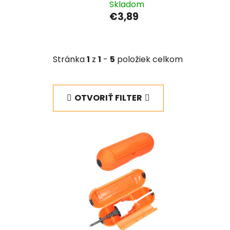
Skladom
€3,89
Stránka
1
z
1
-
5
položiek celkom
OTVORIŤ FILTER
V
ý
p
i
s
p
r
o