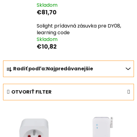
Skladom
€81,70
Solight prídavná zásuvka pre DY08,
learning code
Skladom
€10,82
R
Radiť podľa:
Najpredávanejšie
a
d
e
OTVORIŤ FILTER
n
i
V
e
ý
p
p
r
i
o