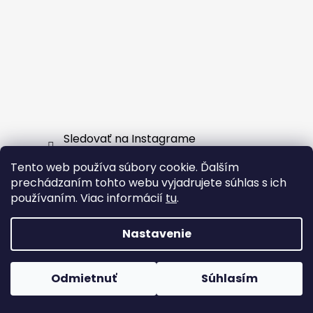
Sledovať na Instagrame
Tento web používa súbory cookie. Ďalším
Facebook
prechádzaním tohto webu vyjadrujete súhlas s ich
používaním. Viac informácií
tu
.
Nastavenie
Vytvoril Shoptet
Odmietnuť
Súhlasím
Copyright 2026
EXTERNSHOP.SK
. Všetky práva
vyhradené.