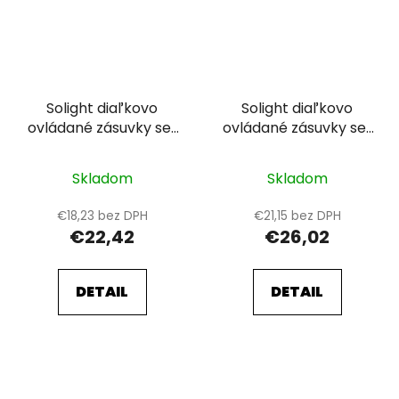
Solight diaľkovo
Solight diaľkovo
ovládané zásuvky set
ovládané zásuvky set
2 + 1, 2 zásuvky, 1
3 + 1, 3 zásuvky, 1
ovládač, learning
ovládač
Skladom
Skladom
code
€18,23 bez DPH
€21,15 bez DPH
€22,42
€26,02
DETAIL
DETAIL