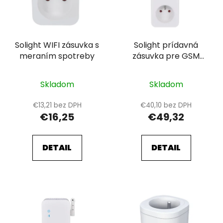
s
d
p
u
r
k
Solight WIFI zásuvka s
Solight prídavná
o
t
meraním spotreby
zásuvka pre GSM
d
o
zásuvku
u
v
k
Skladom
Skladom
t
€13,21 bez DPH
€40,10 bez DPH
o
€16,25
€49,32
v
DETAIL
DETAIL