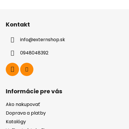
Z
á
Kontakt
p
ä
info
@
externshop.sk
t
i
0948048392
e
Informácie pre vás
Ako nakupovať
Doprava a platby
Katalógy