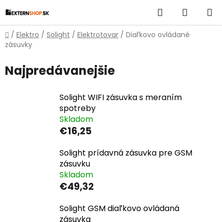
Prejsť
Hľadať
NÁKUP
na
obsah
KOŠÍK
Domov
/
Elektro
/
Solight
/
Elektrotovar
/
Diaľkovo ovládané
zásuvky
Najpredávanejšie
Solight WIFI zásuvka s meraním
spotreby
Skladom
€16,25
Solight prídavná zásuvka pre GSM
zásuvku
Skladom
€49,32
Solight GSM diaľkovo ovládaná
zásuvka