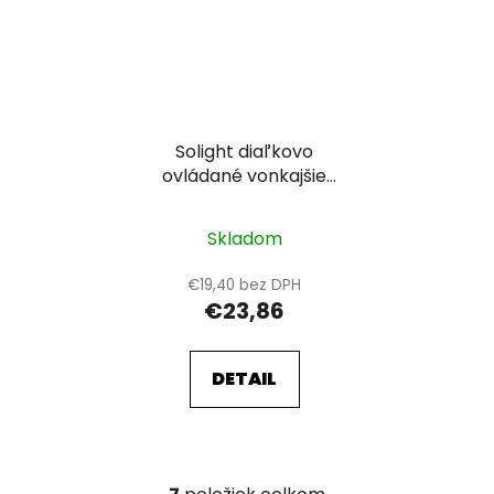
Solight diaľkovo
ovládané vonkajšie
zásuvky set 2 + 1, 2
zásuvky, 1 ovládač,
Skladom
learning code
€19,40 bez DPH
€23,86
DETAIL