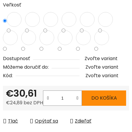
Veľkosť
Dostupnosť
Zvoľte variant
Môžeme doručiť do:
Zvoľte variant
Kód:
Zvoľte variant
€30,61
DO KOŠÍKA
€24,89 bez DPH
Jednotková cena:
Tlač
Opýtať sa
Zdieľať