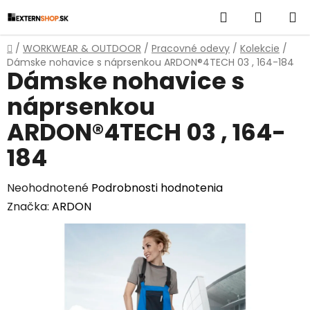
Prejsť
Hľadať
NÁKUP
na
obsah
KOŠÍK
Domov
/
WORKWEAR & OUTDOOR
/
Pracovné odevy
/
Kolekcie
/
Dámske nohavice s náprsenkou ARDON®4TECH 03 , 164-184
Dámske nohavice s
náprsenkou
ARDON®4TECH 03 , 164-
184
Priemerné
Neohodnotené
Podrobnosti hodnotenia
hodnotenie
Značka:
ARDON
produktu
je
0,0
z
5