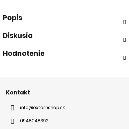
Popis
Diskusia
Hodnotenie
Z
á
Kontakt
p
ä
info
@
externshop.sk
t
i
0948048392
e