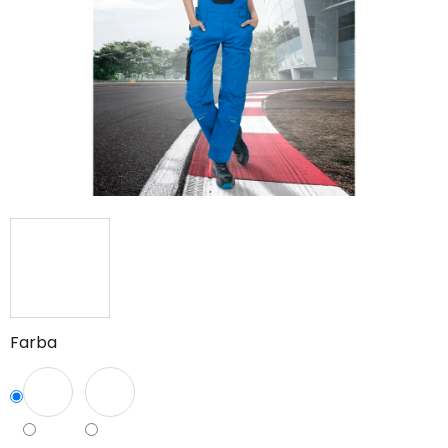
hviezdičiek.
Farba