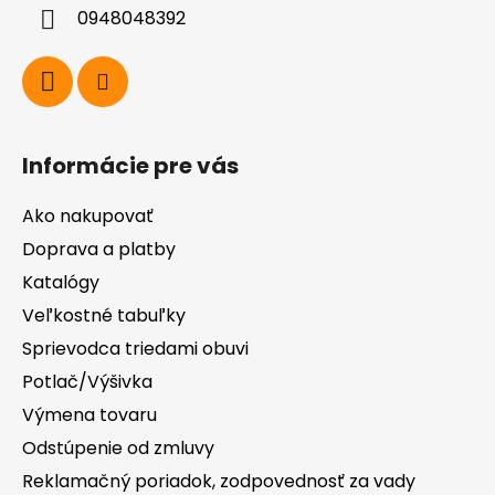
i
0948048392
e
Informácie pre vás
Ako nakupovať
Doprava a platby
Katalógy
Veľkostné tabuľky
Sprievodca triedami obuvi
Potlač/Výšivka
Výmena tovaru
Odstúpenie od zmluvy
Reklamačný poriadok, zodpovednosť za vady