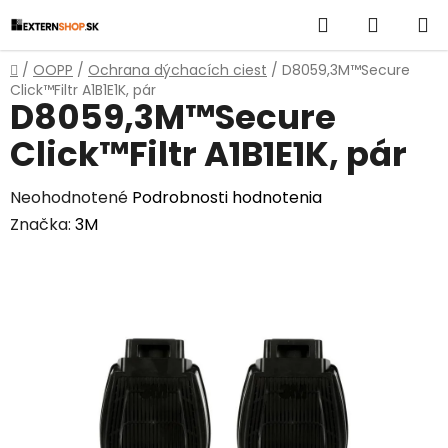
Prejsť
Hľadať
NÁKUP
na
obsah
KOŠÍK
Domov
/
OOPP
/
Ochrana dýchacích ciest
/
D8059,3M™Secure
Click™Filtr A1B1E1K, pár
D8059,3M™Secure
Click™Filtr A1B1E1K, pár
Priemerné
Neohodnotené
Podrobnosti hodnotenia
hodnotenie
Značka:
3M
produktu
je
0,0
z
5
hviezdičiek.