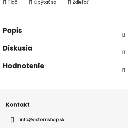
Tlač
Opýtať sa
Zdieľať
Popis
Diskusia
Hodnotenie
Z
á
Kontakt
p
ä
info
@
externshop.sk
t