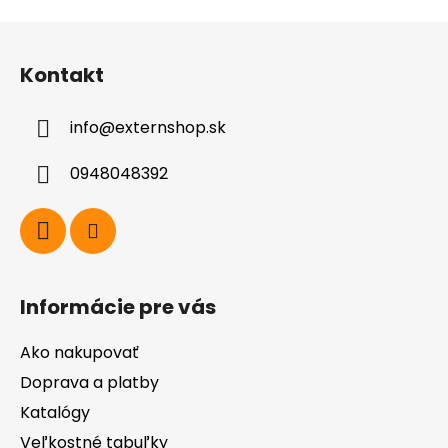
Z
á
Kontakt
p
ä
info
@
externshop.sk
t
i
0948048392
e
Informácie pre vás
Ako nakupovať
Doprava a platby
Katalógy
Veľkostné tabuľky