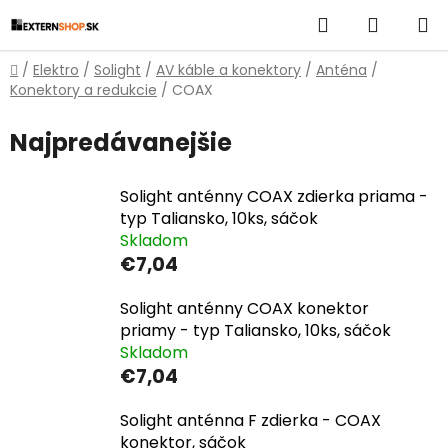
Prejsť
Hľadať
NÁKUP
na
obsah
KOŠÍK
Domov
/
Elektro
/
Solight
/
AV káble a konektory
/
Anténa
/
Konektory a redukcie
/
COAX
Najpredávanejšie
Solight anténny COAX zdierka priama -
typ Taliansko, 10ks, sáčok
Skladom
€7,04
Solight anténny COAX konektor
priamy - typ Taliansko, 10ks, sáčok
Skladom
€7,04
Solight anténna F zdierka - COAX
konektor, sáčok