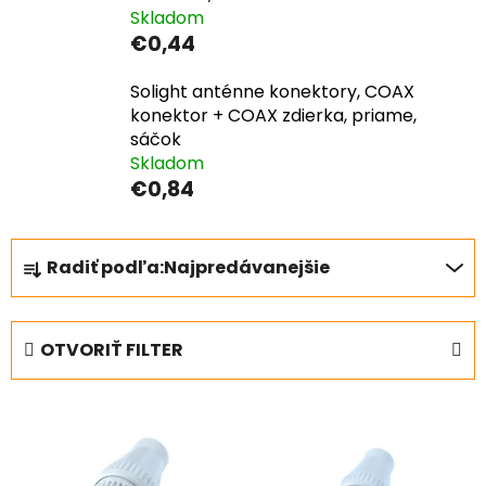
Skladom
€0,44
Solight anténne konektory, COAX
konektor + COAX zdierka, priame,
sáčok
Skladom
€0,84
R
Radiť podľa:
Najpredávanejšie
a
d
e
OTVORIŤ FILTER
n
i
V
e
ý
p
p
r