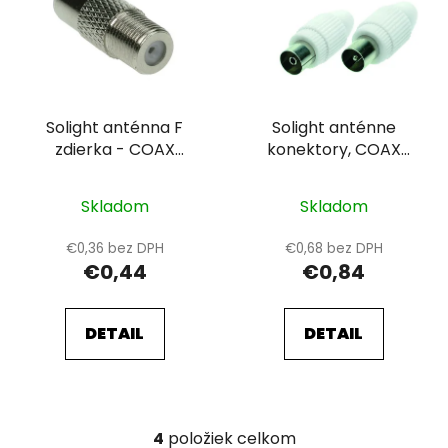
Solight anténna F
Solight anténne
zdierka - COAX
konektory, COAX
konektor, sáčok
konektor + COAX
zdierka, priame, sáčok
Skladom
Skladom
€0,36 bez DPH
€0,68 bez DPH
€0,44
€0,84
DETAIL
DETAIL
4
položiek celkom