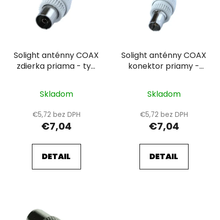
i
o
s
d
p
u
r
k
Solight anténny COAX
Solight anténny COAX
o
t
zdierka priama - typ
konektor priamy -
d
o
Taliansko, 10ks, sáčok
typ Taliansko, 10ks,
u
v
sáčok
k
Skladom
Skladom
t
€5,72 bez DPH
€5,72 bez DPH
o
€7,04
€7,04
v
DETAIL
DETAIL