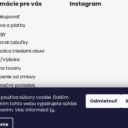
rmácie pre vás
Instagram
akupovať
va a platby
ógy
stné tabuľky
odca triedami obuvi
č/Výšivka
a tovaru
penie od zmluvy
mačný poriadok,
vednosť za vady
Sledovať na Instag
používa súbory cookie. Ďalším
Odmietnuť
ím tohto webu vyjadrujete súhlas
dné podmienky
vaním. Viac informácií
tu
.
nie