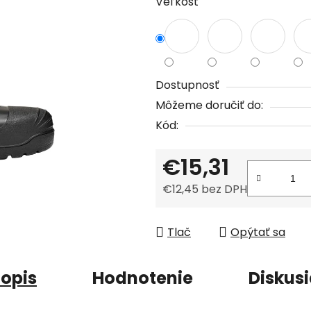
Veľkosť
je
0,0
z
5
hviezdičiek.
Dostupnosť
Môžeme doručiť do:
Kód:
€15,31
€12,45 bez DPH
Jednotková cena:
Tlač
Opýtať sa
opis
Hodnotenie
Diskus