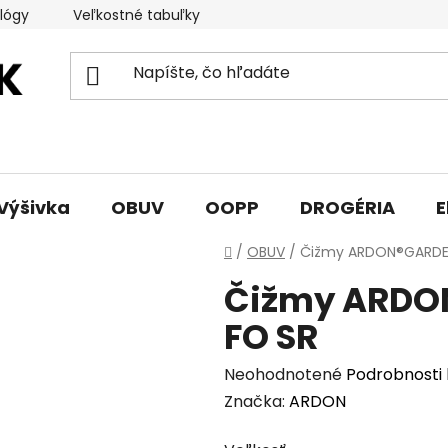
lógy
Veľkostné tabuľky
Sprievodca triedami obuvi
Výšivka
OBUV
OOPP
DROGÉRIA
E
Domov
/
OBUV
/
Čižmy ARDON®GARDEN
Čižmy ARDON
FO SR
Priemerné
Neohodnotené
Podrobnosti
hodnotenie
Značka:
ARDON
produktu