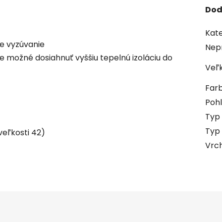
Dod
Kate
e vyzúvanie
Nep
 možné dosiahnuť vyššiu tepelnú izoláciu do
Veľ
Far
Pohl
Typ 
Typ
veľkosti 42)
Vrch