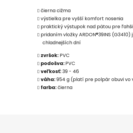
čierna cižma
výstielka pre vyšší komfort nosenia
praktický výstupok nad pätou pre ľahši
pridaním vložky ARDON®39INS (G3410) je
chladnejších dní
zvršok:
PVC
podošva:
PVC
veľkosť:
39 - 46
váha:
954 g (platí pre polpár obuvi vo 
farba:
čierna
Z
á