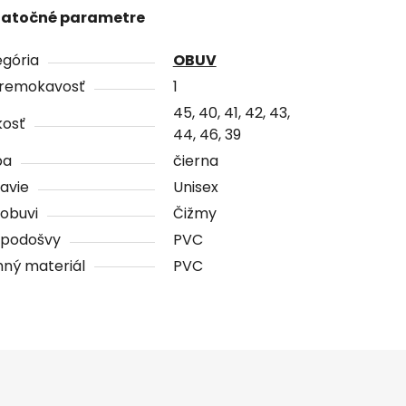
atočné parametre
gória
OBUV
remokavosť
1
45, 40, 41, 42, 43,
kosť
44, 46, 39
ba
čierna
avie
Unisex
obuvi
Čižmy
 podošvy
PVC
ný materiál
PVC