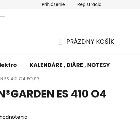
Prihlásenie
Registrácia
Potlač/Výšivka
Výmena tovaru
Odstúpenie od zm
PRÁZDNY KOŠÍK
NÁKUPNÝ
KOŠÍK
lektro
KALENDÁRE , DIÁRE , NOTESY
KUFRE
 ES 410 O4 FO SR
®GARDEN ES 410 O4
 hodnotenia