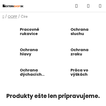
Prejsť
Hľadať
NÁKUP
na
obsah
KOŠÍK
Domov
/
OOPP
/
Číre
Pracovné
Ochrana
rukavice
sluchu
Ochrana
Ochrana
hlavy
zraku
Ochrana
Práca vo
dýchacích
výškách
ciest
Produkty ešte len pripravujeme.