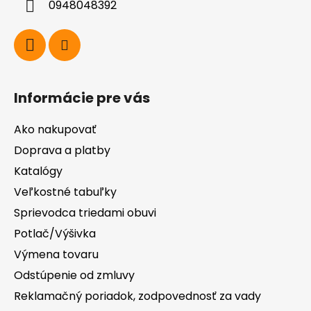
0948048392
e
Informácie pre vás
Ako nakupovať
Doprava a platby
Katalógy
Veľkostné tabuľky
Sprievodca triedami obuvi
Potlač/Výšivka
Výmena tovaru
Odstúpenie od zmluvy
Reklamačný poriadok, zodpovednosť za vady