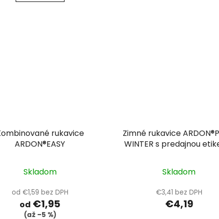
Kombinované rukavice
Zimné rukavice ARDON®
ARDON®EASY
WINTER s predajnou etik
Skladom
Skladom
od €1,59 bez DPH
€3,41 bez DPH
€1,95
€4,19
od
(až –5 %)