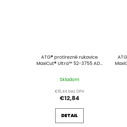
ATG® protirezné rukavice
ATG
MaxiCut® Ultra™ 52-3755 AD-
Maxi
APT® - ´ponožka
Skladom
€10,44 bez DPH
€12,84
DETAIL