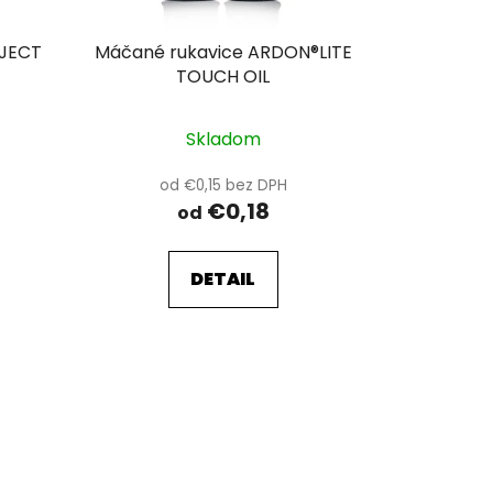
OJECT
Máčané rukavice ARDON®LITE
TOUCH OIL
Skladom
od €0,15 bez DPH
€0,18
od
DETAIL