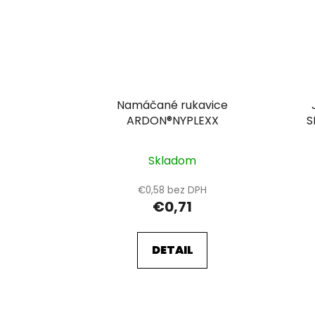
Namáčané rukavice
ARDON®NYPLEXX
S
n
Skladom
€0,58 bez DPH
€0,71
DETAIL