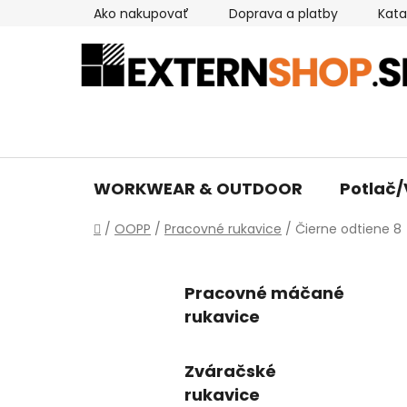
Prejsť
Ako nakupovať
Doprava a platby
Kata
na
obsah
WORKWEAR & OUTDOOR
Potlač/
Domov
/
OOPP
/
Pracovné rukavice
/
Čierne odtiene 8
Pracovné máčané
rukavice
Zváračské
rukavice