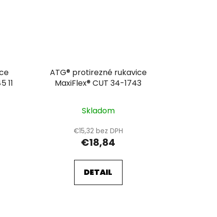
ice
ATG® protirezné rukavice
5 11
MaxiFlex® CUT 34-1743
Skladom
€15,32 bez DPH
€18,84
DETAIL