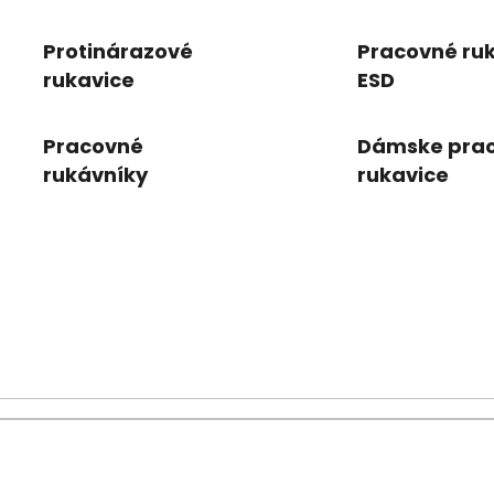
rukavice
Protinárazové
Pracovné ru
rukavice
ESD
Pracovné
Dámske pra
rukávníky
rukavice