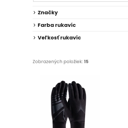
Značky
Farba rukavíc
Veľkosť rukavíc
Zobrazených položiek:
15
V
ý
p
i
s
p
r
o