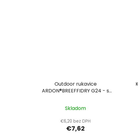
Outdoor rukavice
ARDON®BREEFFIDRY G24 - s
predajnou etiketou
Skladom
€6,20 bez DPH
€7,62