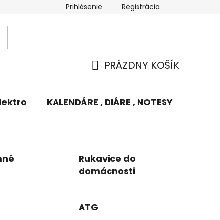
Prihlásenie
Registrácia
Potlač/Výšivka
Výmena tovaru
Odstúpenie od zm
PRÁZDNY KOŠÍK
NÁKUPNÝ
KOŠÍK
lektro
KALENDÁRE , DIÁRE , NOTESY
KUFRE
mné
Rukavice do
domácnosti
ATG