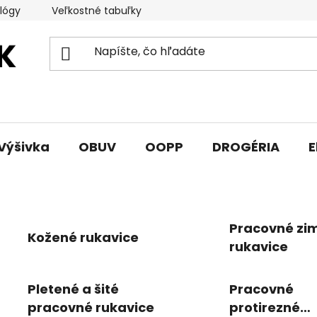
lógy
Veľkostné tabuľky
Sprievodca triedami obuvi
Výšivka
OBUV
OOPP
DROGÉRIA
E
Pracovné zi
Kožené rukavice
rukavice
Pletené a šité
Pracovné
pracovné rukavice
protirezné