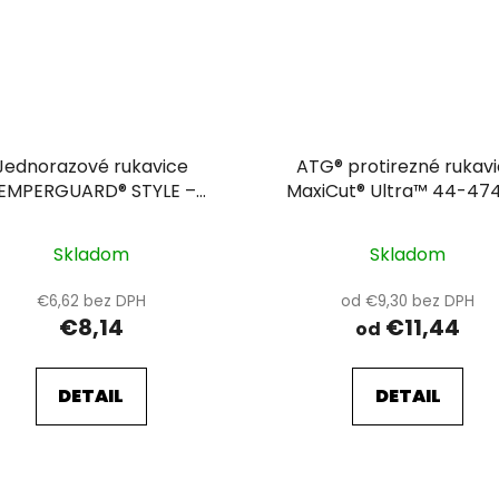
Jednorazové rukavice
ATG® protirezné rukav
EMPERGUARD® STYLE –
MaxiCut® Ultra™ 44-474
epudrované – čierne 10
Skladom
Skladom
€6,62 bez DPH
od €9,30 bez DPH
€8,14
€11,44
od
DETAIL
DETAIL