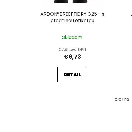
d
u
ARDON®BREEFFIDRY G25 - s
k
predajnou etiketou
t
o
Skladom
v
€7,91 bez DPH
€9,73
DETAIL
čierna