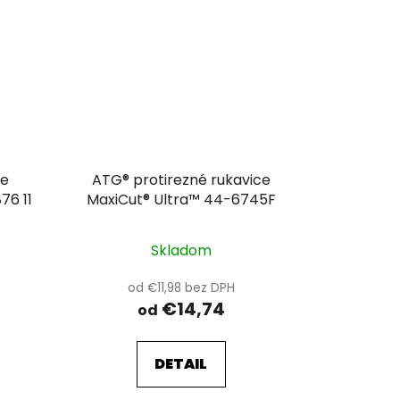
ce
ATG® protirezné rukavice
76 11
MaxiCut® Ultra™ 44-6745F
Skladom
od €11,98 bez DPH
€14,74
od
DETAIL