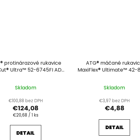
® protinárazové rukavice
ATG® máčané rukavi
Cut® Ultra™ 52-6745FI AD-
MaxiFlex® Ultimate™ 42-8
APT®
Skladom
Skladom
€100,88 bez DPH
€3,97 bez DPH
€124,08
€4,88
Jednotková
€20,68 / 1 ks
cena:
DETAIL
DETAIL