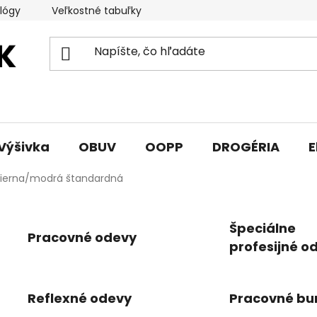
lógy
Veľkostné tabuľky
Sprievodca triedami obuvi
Výšivka
OBUV
OOPP
DROGÉRIA
E
ierna/modrá štandardná
Špeciálne
Pracovné odevy
profesijné o
Reflexné odevy
Pracovné bu