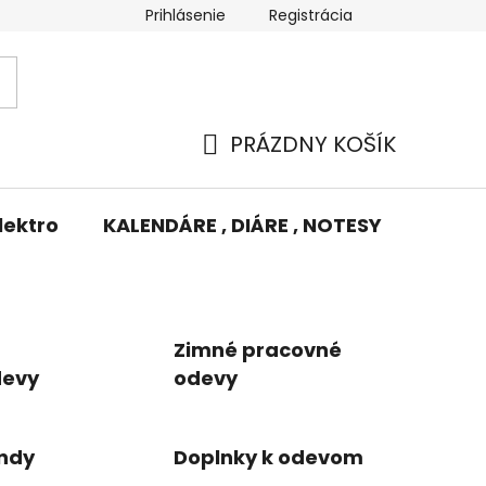
Prihlásenie
Registrácia
Potlač/Výšivka
Výmena tovaru
Odstúpenie od zm
PRÁZDNY KOŠÍK
NÁKUPNÝ
KOŠÍK
lektro
KALENDÁRE , DIÁRE , NOTESY
KUFRE
Zimné pracovné
devy
odevy
ndy
Doplnky k odevom