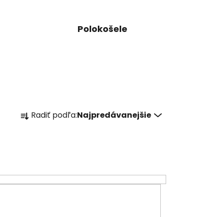
Polokošele
R
Radiť podľa:
Najpredávanejšie
a
d
e
n
i
e
p
r