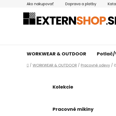
Prejsť
Ako nakupovať
Doprava a platby
Kata
na
obsah
WORKWEAR & OUTDOOR
Potlač/
Domov
/
WORKWEAR & OUTDOOR
/
Pracovné odevy
/
č
Kolekcie
Pracovné mikiny