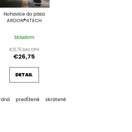
Nohavice do pása
ARDON®4TECH
Skladom
€21,75 bez DPH
€26,75
DETAIL
rdná
predĺžené
skrátené
O
v
l