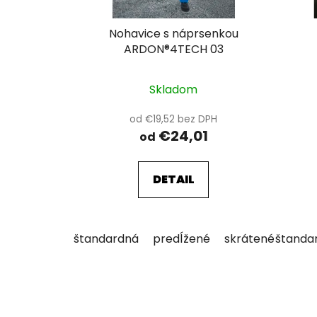
d
u
Nohavice s náprsenkou
k
ARDON®4TECH 03
t
o
Skladom
v
od €19,52 bez DPH
€24,01
od
DETAIL
štandardná
predĺžené
skrátené
štanda