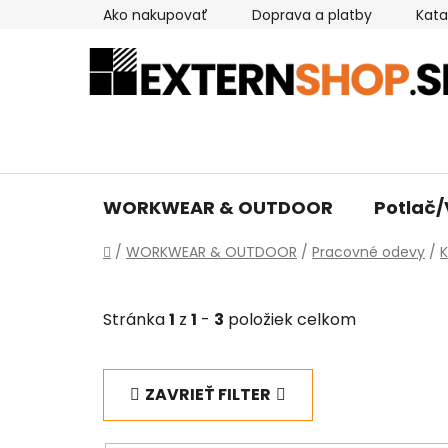
Prejsť
Ako nakupovať
Doprava a platby
Kata
na
obsah
WORKWEAR & OUTDOOR
Potlač/
Domov
/
WORKWEAR & OUTDOOR
/
Pracovné odevy
/
K
Stránka
1
z
1
-
3
položiek celkom
ZAVRIEŤ FILTER