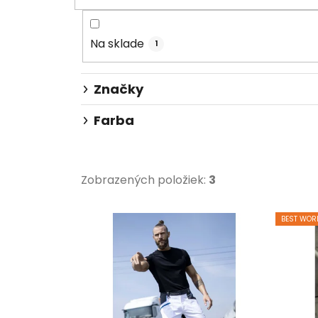
Na sklade
1
Značky
Farba
Zobrazených položiek:
3
V
BEST WOR
ý
p
i
s
p