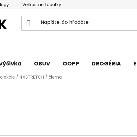
lógy
Veľkostné tabuľky
Sprievodca triedami obuvi
Výšivka
OBUV
OOPP
DROGÉRIA
E
olekcie
/
4XSTRETCH
/
čierna