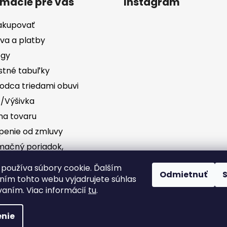
rmácie pre vás
Instagram
akupovať
va a platby
ógy
stné tabuľky
odca triedami obuvi
č/Výšivka
a tovaru
penie od zmluvy
mačný poriadok,
vednosť za vady
Sledovať na Instag
používa súbory cookie. Ďalším
Odmietnuť
ím tohto webu vyjadrujete súhlas
dné podmienky
vaním. Viac informácií
tu
.
nie