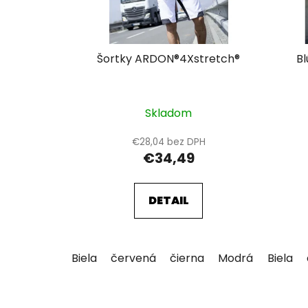
r
o
d
u
Šortky ARDON®4Xstretch®
B
k
t
o
Skladom
v
€28,04 bez DPH
€34,49
DETAIL
Biela
červená
čierna
Modrá
sivá
Biela