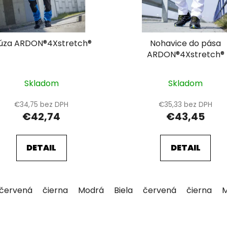
lúza ARDON®4Xstretch®
Nohavice do pása
ARDON®4Xstretch®
Skladom
Skladom
€34,75 bez DPH
€35,33 bez DPH
€42,74
€43,45
DETAIL
DETAIL
tmavomodrá
červená
čierna
tmavosivá
Modrá
tmavozelená
sivá
Biela
tmavomodrá
červená
čierna
tmavo
O
v