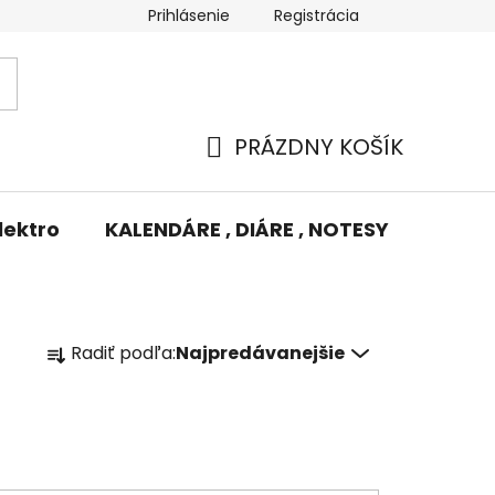
Prihlásenie
Registrácia
Potlač/Výšivka
Výmena tovaru
Odstúpenie od zm
PRÁZDNY KOŠÍK
NÁKUPNÝ
KOŠÍK
lektro
KALENDÁRE , DIÁRE , NOTESY
KUFRE
R
Radiť podľa:
Najpredávanejšie
a
d
e
n
i