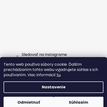
Sledovať na Instagrame
Tento web používa súbory cookie. Ďalším
Facebook
prechádzaním tohto webu vyjadrujete súhlas s ich
používaním. Viac informácií
tu
.
Nastavenie
Vytvoril Shoptet
Odmietnuť
Súhlasím
Copyright 2026
EXTERNSHOP.SK
. Všetky práva