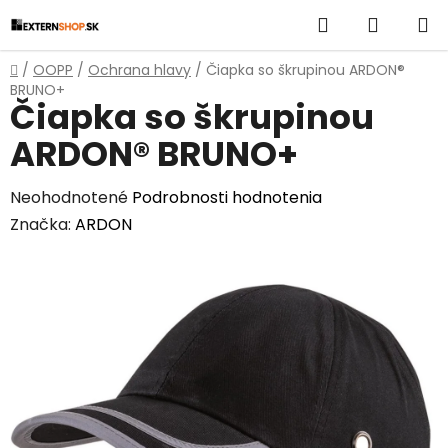
Prejsť
Hľadať
NÁKUP
na
obsah
KOŠÍK
Domov
/
OOPP
/
Ochrana hlavy
/
Čiapka so škrupinou ARDON®
BRUNO+
Čiapka so škrupinou
ARDON® BRUNO+
Priemerné
Neohodnotené
Podrobnosti hodnotenia
hodnotenie
Značka:
ARDON
produktu
je
0,0
z
5
hviezdičiek.