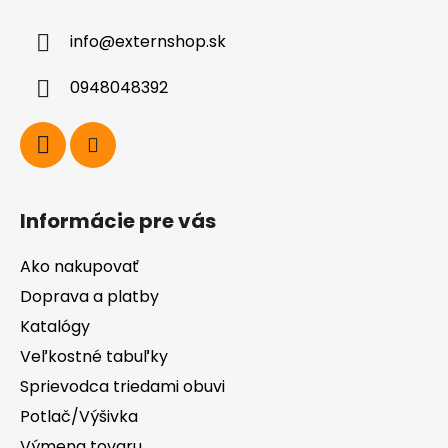
ä
info
@
externshop.sk
t
i
0948048392
e
Informácie pre vás
Ako nakupovať
Doprava a platby
Katalógy
Veľkostné tabuľky
Sprievodca triedami obuvi
Potlač/Výšivka
Výmena tovaru