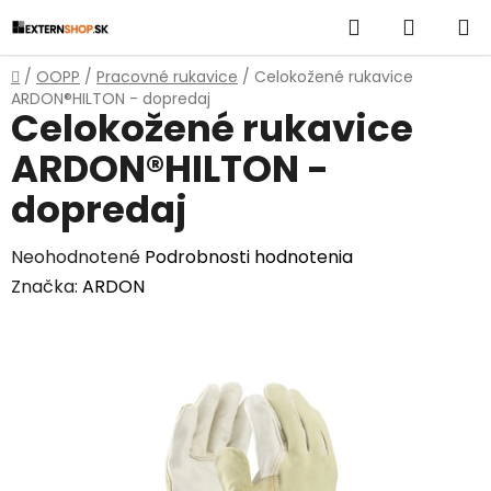
Prejsť
Hľadať
NÁKUP
na
obsah
KOŠÍK
Domov
/
OOPP
/
Pracovné rukavice
/
Celokožené rukavice
ARDON®HILTON - dopredaj
Celokožené rukavice
ARDON®HILTON -
dopredaj
Priemerné
Neohodnotené
Podrobnosti hodnotenia
hodnotenie
Značka:
ARDON
produktu
je
0,0
z
5
hviezdičiek.