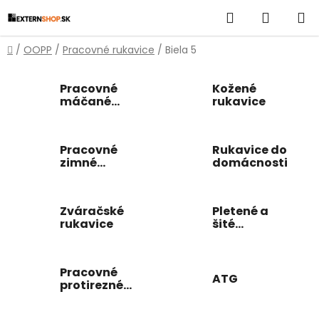
Prejsť
Hľadať
NÁKUP
na
obsah
KOŠÍK
Domov
/
OOPP
/
Pracovné rukavice
/
Biela 5
Pracovné
Kožené
máčané
rukavice
rukavice
Pracovné
Rukavice do
zimné
domácnosti
rukavice
Zváračské
Pletené a
rukavice
šité
pracovné
rukavice
Pracovné
ATG
protirezné
rukavice