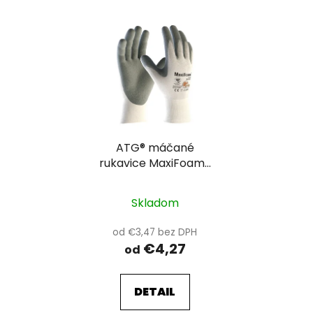
ATG® máčané
rukavice MaxiFoam®
34-800 V1/09
Skladom
od €3,47 bez DPH
€4,27
od
DETAIL