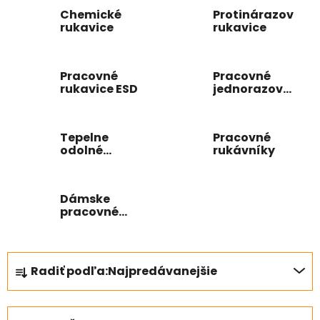
Chemické
Protinárazové
rukavice
rukavice
Pracovné
Pracovné
rukavice ESD
jednorazové
rukavice
Tepelne
Pracovné
odolné
rukávníky
pracovné
rukavice
Dámske
pracovné
rukavice
R
Radiť podľa:
Najpredávanejšie
a
d
e