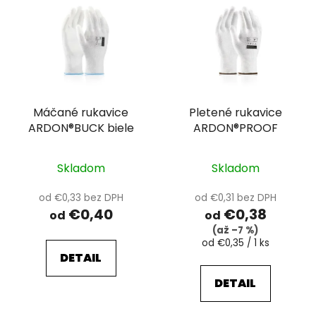
ý
p
i
s
p
r
Máčané rukavice
Pletené rukavice
o
ARDON®BUCK biele
ARDON®PROOF
d
u
k
Skladom
Skladom
t
od €0,33 bez DPH
od €0,31 bez DPH
o
€0,40
€0,38
od
od
v
(až –7 %)
Jednotková
od €0,35 / 1 ks
cena:
DETAIL
DETAIL