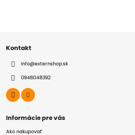
Z
á
Kontakt
p
ä
info
@
externshop.sk
t
i
0948048392
e
Informácie pre vás
Ako nakupovať