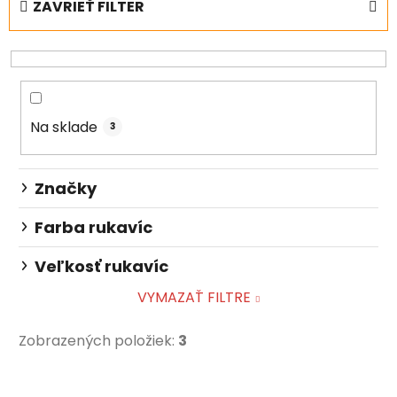
ZAVRIEŤ FILTER
n
i
e
p
r
Na sklade
o
3
d
u
Značky
k
t
Farba rukavíc
o
Veľkosť rukavíc
v
VYMAZAŤ FILTRE
Zobrazených položiek:
3
V