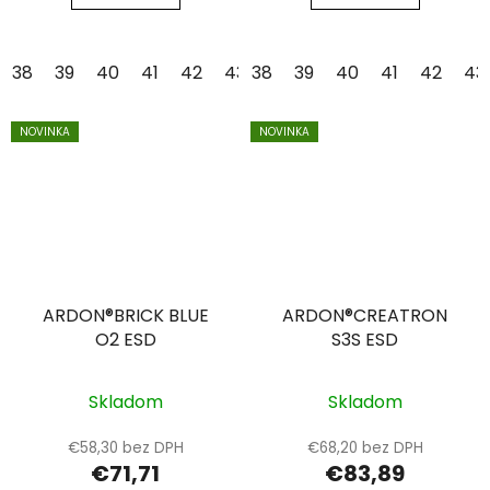
38
39
40
41
42
43
38
44
39
45
40
46
41
47
42
48
43
NOVINKA
NOVINKA
ARDON®BRICK BLUE
ARDON®CREATRON
O2 ESD
S3S ESD
Skladom
Skladom
€58,30 bez DPH
€68,20 bez DPH
€71,71
€83,89