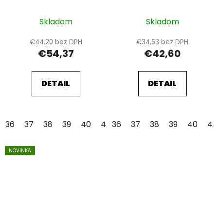
Skladom
Skladom
€44,20 bez DPH
€34,63 bez DPH
€54,37
€42,60
DETAIL
DETAIL
36
37
38
39
40
41
36
42
37
43
38
44
39
45
40
46
41
NOVINKA