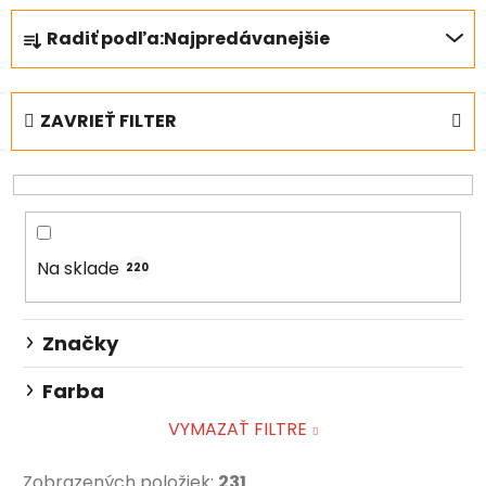
R
Radiť podľa:
Najpredávanejšie
a
d
e
ZAVRIEŤ FILTER
n
i
e
p
r
Na sklade
o
220
d
u
Značky
k
t
Farba
o
VYMAZAŤ FILTRE
v
Zobrazených položiek:
231