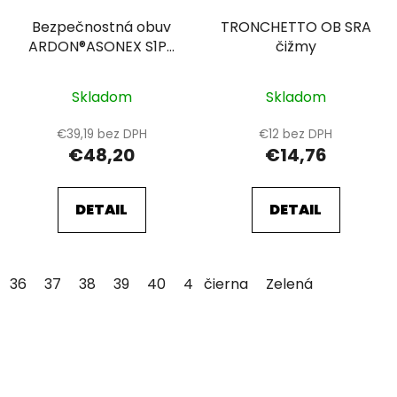
Bezpečnostná obuv
TRONCHETTO OB SRA
ARDON®ASONEX S1PS
čižmy
ESD čierna
Skladom
Skladom
€39,19 bez DPH
€12 bez DPH
€48,20
€14,76
DETAIL
DETAIL
36
37
38
39
40
41
čierna
42
43
Zelená
44
45
46