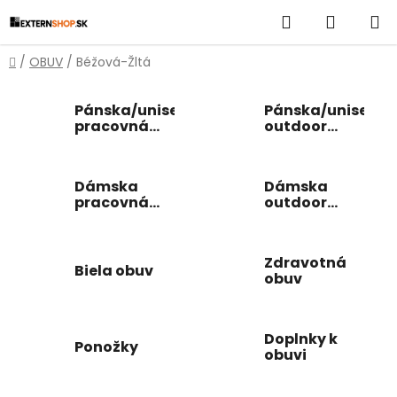
Prejsť
Hľadať
NÁKUP
na
obsah
KOŠÍK
Domov
/
OBUV
/
Béžová-Žltá
Pánska/unisex
Pánska/unisex
pracovná
outdoor
obuv
obuv
Dámska
Dámska
pracovná
outdoor
obuv
obuv
Zdravotná
Biela obuv
obuv
Doplnky k
Ponožky
obuvi