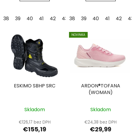
38
39
40
41
42
43
38
44
39
45
40
46
41
47
42
48
43
NOVINKA
ESKIMO SBHP SRC
ARDON®TOFANA
(WOMAN)
Skladom
Skladom
€126,17 bez DPH
€24,38 bez DPH
€155,19
€29,99