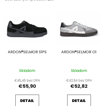
V
ý
p
i
s
p
r
ARDON®SELMOR S1PS
ARDON®SELMOR O1
o
d
u
k
Skladom
Skladom
t
€45,45 bez DPH
€42,94 bez DPH
o
€55,90
€52,82
v
DETAIL
DETAIL