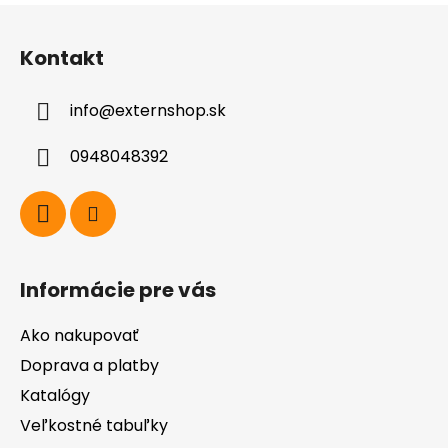
Z
á
Kontakt
p
ä
info
@
externshop.sk
t
i
0948048392
e
Informácie pre vás
Ako nakupovať
Doprava a platby
Katalógy
Veľkostné tabuľky