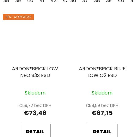
38
39
40
41
42
43
36
44
37
45
38
46
39
47
40
48
41
BEST WORKWEAR
ARDON®BRICK LOW
ARDON®BRICK BLUE
NEO S3S ESD
LOW O2 ESD
Skladom
Skladom
€59,72 bez DPH
€54,59 bez DPH
€73,46
€67,15
DETAIL
DETAIL