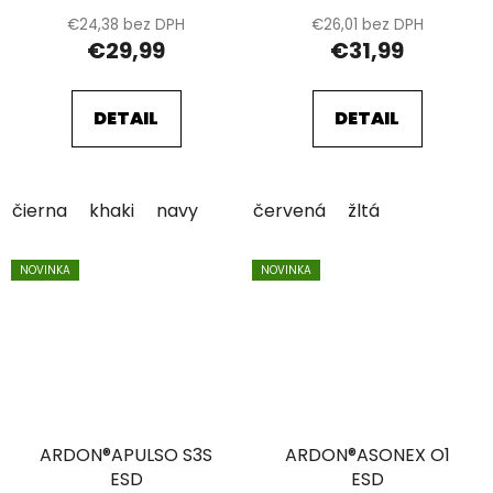
€24,38 bez DPH
€26,01 bez DPH
€29,99
€31,99
DETAIL
DETAIL
čierna
khaki
navy
červená
žltá
NOVINKA
NOVINKA
ARDON®APULSO S3S
ARDON®ASONEX O1
ESD
ESD