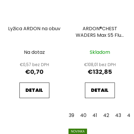
Lyžica ARDON na obuv
ARDON®CHEST
WADERS Max S5 Fluo
orange
Na dotaz
Skladom
€0,57 bez DPH
€108,01 bez DPH
€0,70
€132,85
DETAIL
DETAIL
39
40
41
42
43
44
NOVINKA