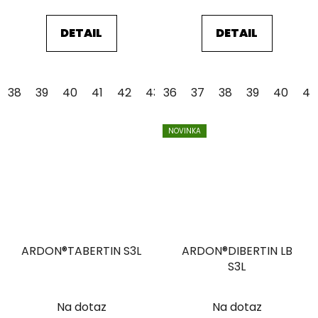
DETAIL
DETAIL
38
39
40
41
42
43
36
44
37
45
38
46
39
47
40
48
41
NOVINKA
ARDON®TABERTIN S3L
ARDON®DIBERTIN LB
S3L
Na dotaz
Na dotaz