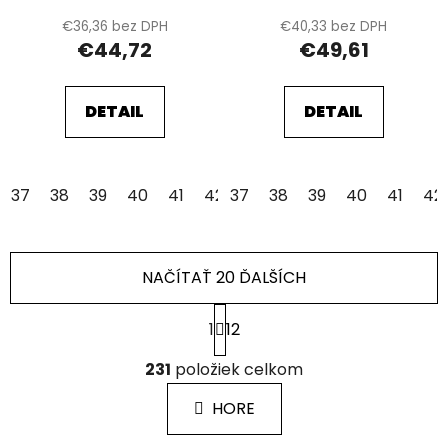
€36,36 bez DPH
€40,33 bez DPH
€44,72
€49,61
DETAIL
DETAIL
37
38
39
40
41
42
37
43
38
44
39
45
40
46
41
47
42
NAČÍTAŤ 20 ĎALŠÍCH
S
1
12
t
r
O
á
231
položiek celkom
v
n
l
k
HORE
á
o
d
v