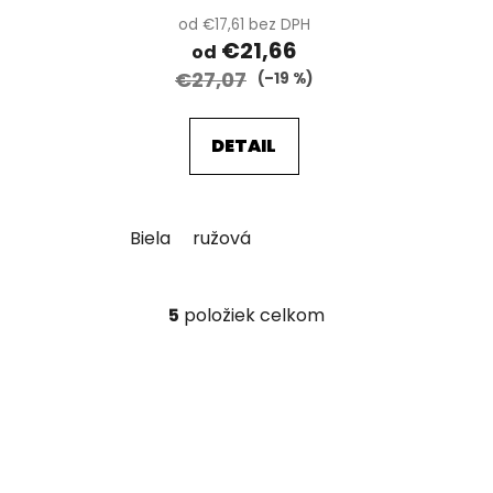
od €17,61 bez DPH
€21,66
od
€27,07
(–19 %)
DETAIL
Biela
ružová
5
položiek celkom
O
v
l
á
d
a
c