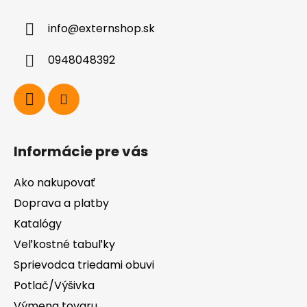
ä
info
@
externshop.sk
t
i
0948048392
e
Informácie pre vás
Ako nakupovať
Doprava a platby
Katalógy
Veľkostné tabuľky
Sprievodca triedami obuvi
Potlač/Výšivka
Výmena tovaru