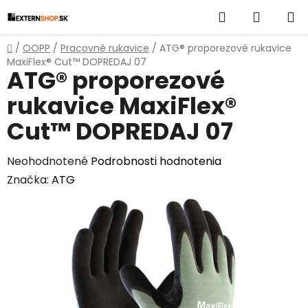
Prejsť
Hľadať
NÁKUP
na
obsah
KOŠÍK
Domov
/
OOPP
/
Pracovné rukavice
/
ATG® proporezové rukavice
MaxiFlex® Cut™ DOPREDAJ 07
ATG® proporezové
rukavice MaxiFlex®
Cut™ DOPREDAJ 07
Priemerné
Neohodnotené
Podrobnosti hodnotenia
hodnotenie
Značka:
ATG
produktu
je
0,0
z
5
hviezdičiek.