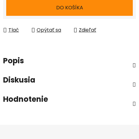
Jednotková cena:
DO KOŠÍKA
Tlač
Opýtať sa
Zdieľať
Popis
Diskusia
Hodnotenie
Z
á