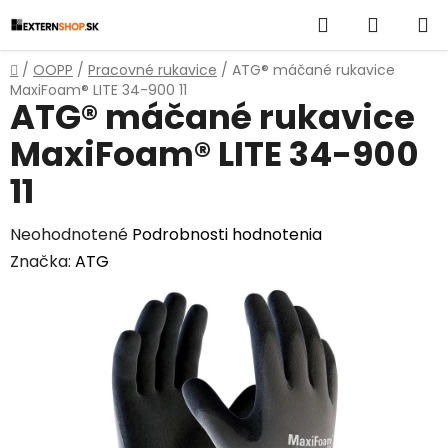
Prejsť
Hľadať
NÁKUP
na
obsah
KOŠÍK
Domov
/
OOPP
/
Pracovné rukavice
/
ATG® máčané rukavice
MaxiFoam® LITE 34-900 11
ATG® máčané rukavice
MaxiFoam® LITE 34-900
11
Priemerné
Neohodnotené
Podrobnosti hodnotenia
hodnotenie
Značka:
ATG
produktu
je
0,0
z
5
hviezdičiek.