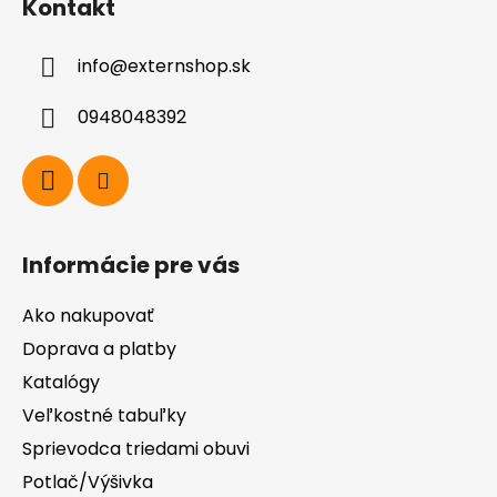
Kontakt
p
ä
info
@
externshop.sk
t
i
0948048392
e
Informácie pre vás
Ako nakupovať
Doprava a platby
Katalógy
Veľkostné tabuľky
Sprievodca triedami obuvi
Potlač/Výšivka