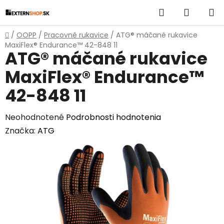
Prejsť
Hľadať
NÁKUP
na
obsah
KOŠÍK
Domov
/
OOPP
/
Pracovné rukavice
/
ATG® máčané rukavice
MaxiFlex® Endurance™ 42-848 11
ATG® máčané rukavice
MaxiFlex® Endurance™
42-848 11
Priemerné
Neohodnotené
Podrobnosti hodnotenia
hodnotenie
Značka:
ATG
produktu
je
0,0
z
5
hviezdičiek.