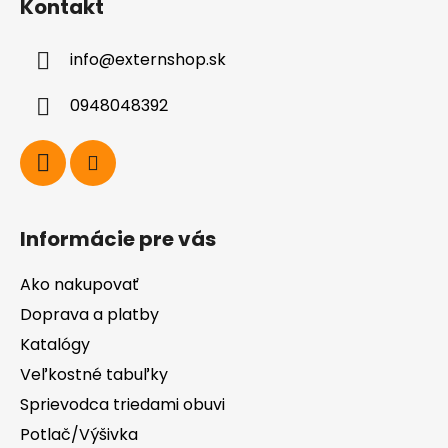
Kontakt
p
ä
info
@
externshop.sk
t
i
0948048392
e
Informácie pre vás
Ako nakupovať
Doprava a platby
Katalógy
Veľkostné tabuľky
Sprievodca triedami obuvi
Potlač/Výšivka