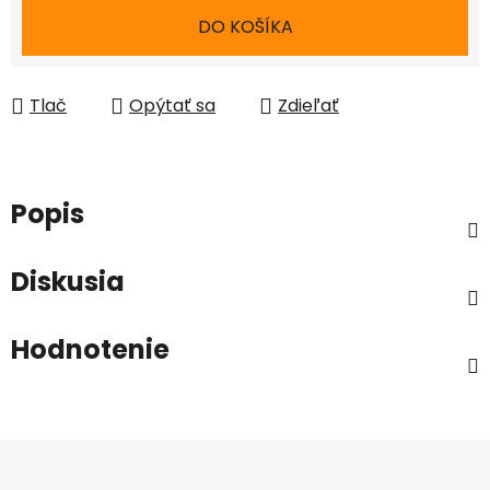
Jednotková cena:
DO KOŠÍKA
Tlač
Opýtať sa
Zdieľať
Popis
Diskusia
Hodnotenie
Z
á