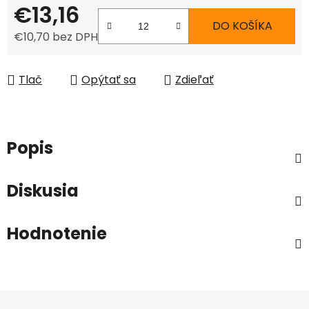
€13,16
DO KOŠÍKA
€10,70 bez DPH
Jednotková cena:
Tlač
Opýtať sa
Zdieľať
Popis
Diskusia
Hodnotenie
Z