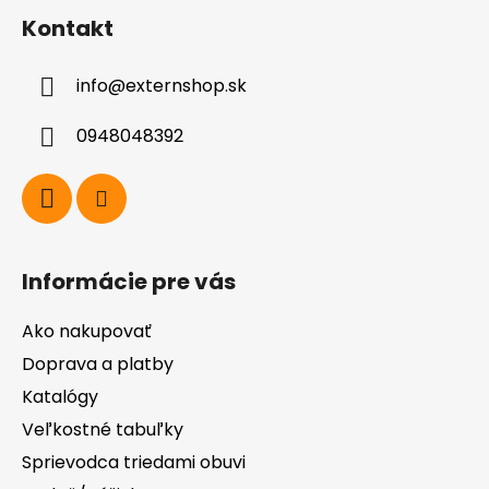
á
Kontakt
p
ä
info
@
externshop.sk
t
i
0948048392
e
Informácie pre vás
Ako nakupovať
Doprava a platby
Katalógy
Veľkostné tabuľky
Sprievodca triedami obuvi