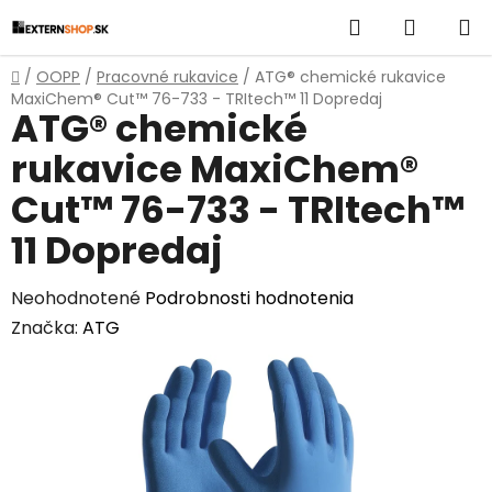
Prejsť
Hľadať
NÁKUP
na
obsah
KOŠÍK
Domov
/
OOPP
/
Pracovné rukavice
/
ATG® chemické rukavice
MaxiChem® Cut™ 76-733 - TRItech™ 11 Dopredaj
ATG® chemické
rukavice MaxiChem®
Cut™ 76-733 - TRItech™
11 Dopredaj
Priemerné
Neohodnotené
Podrobnosti hodnotenia
hodnotenie
Značka:
ATG
produktu
je
0,0
z
5