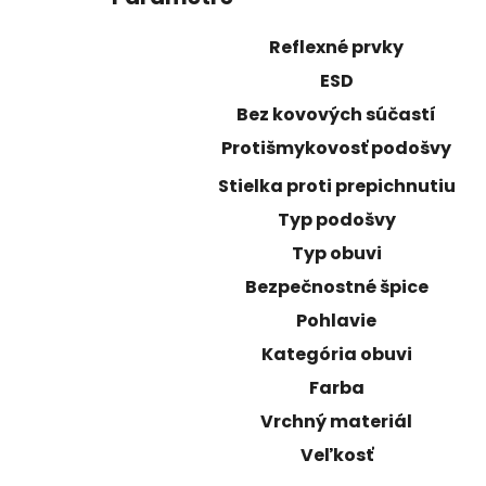
Reflexné prvky
ESD
Bez kovových súčastí
Protišmykovosť podošvy
Stielka proti prepichnutiu
Typ podošvy
Typ obuvi
Bezpečnostné špice
Pohlavie
Kategória obuvi
Farba
Vrchný materiál
Veľkosť