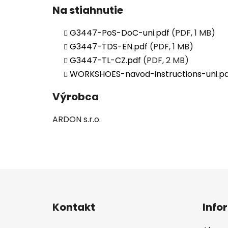
Na stiahnutie
G3447-PoS-DoC-uni.pdf
(PDF, 1 MB)
G3447-TDS-EN.pdf
(PDF, 1 MB)
G3447-TL-CZ.pdf
(PDF, 2 MB)
WORKSHOES-navod-instructions-uni.p
Výrobca
ARDON s.r.o.
Z
á
Kontakt
Info
p
ä