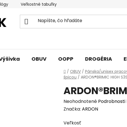
lógy
Veľkostné tabuľky
Sprievodca triedami obuvi
Výšivka
OBUV
OOPP
DROGÉRIA
E
Domov
/
OBUV
/
Pánska/unisex praco
špicou
/
ARDON®BRIMIC HIGH S3S
ARDON®BRIMI
Priemerné
Neohodnotené
Podrobnosti
hodnotenie
Značka:
ARDON
produktu
Veľkosť
je