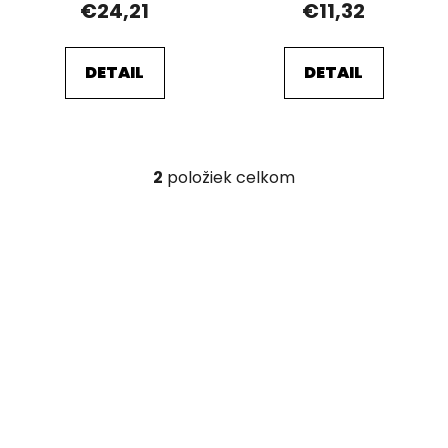
o
€24,21
€11,32
v
DETAIL
DETAIL
2
položiek celkom
O
v
l
á
d
a
c
i
e
p
r
v