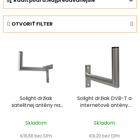
Radiť podľa:
Najpredávanejšie
a
d
e
OTVORIŤ FILTER
n
i
V
e
ý
p
p
r
i
o
s
d
p
u
r
k
Solight držiak
Solight držiak DVB-T a
o
t
satelitnej antény na
internetové antény
d
o
stenu, T-úchyt,
na stenu, dĺžka
u
v
350mm
250mm, I-úchyt
k
Skladom
Skladom
t
€19,68 bez DPH
€9,20 bez DPH