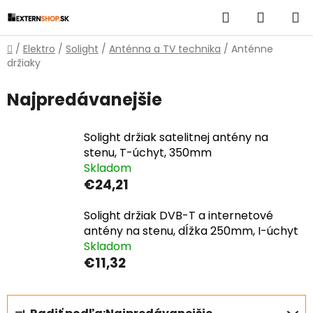
Prejsť
Hľadať
NÁKUP
na
obsah
KOŠÍK
Domov
/
Elektro
/
Solight
/
Anténna a TV technika
/
Anténne
držiaky
Najpredávanejšie
Solight držiak satelitnej antény na
stenu, T-úchyt, 350mm
Skladom
€24,21
Solight držiak DVB-T a internetové
antény na stenu, dĺžka 250mm, I-úchyt
Skladom
€11,32
R