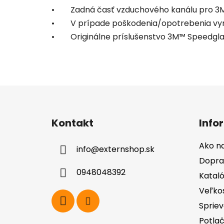
• Zadná časť vzduchového kanálu pro 3M™ 
• V prípade poškodenia/opotrebenia v
• Originálne príslušenstvo 3M™ Speedgl
Z
á
Kontakt
Info
p
ä
Ako n
info
@
externshop.sk
t
Dopra
i
0948048392
Katal
e
Veľko
Spriev
Potla