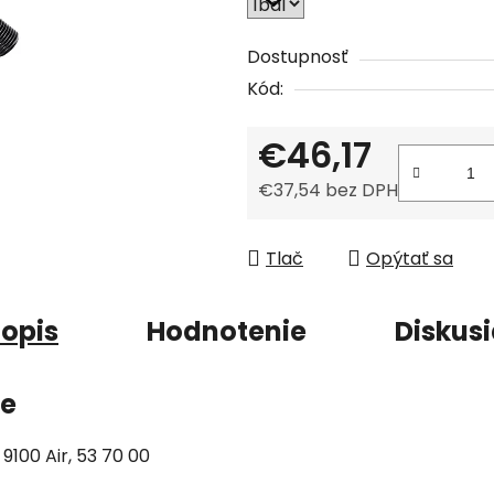
z
5
Dostupnosť
hviezdičiek.
Kód:
€46,17
€37,54 bez DPH
Jednotková cena:
Tlač
Opýtať sa
opis
Hodnotenie
Diskus
ie
100 Air, 53 70 00