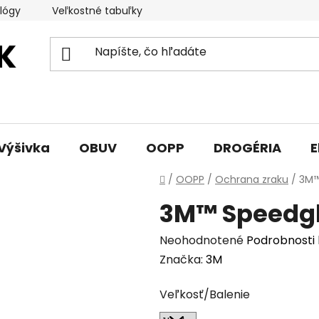
lógy
Veľkostné tabuľky
Sprievodca triedami obuvi
Výšivka
OBUV
OOPP
DROGÉRIA
E
Domov
/
OOPP
/
Ochrana zraku
/
3M™
3M™ Speedgl
Priemerné
Neohodnotené
Podrobnosti
hodnotenie
Značka:
3M
produktu
Veľkosť/Balenie
je
0,0