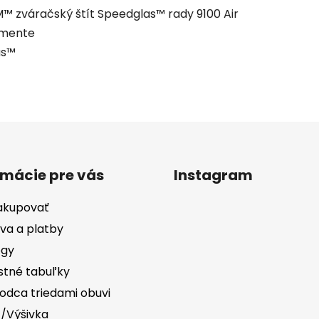
zváračský štít Speedglas™ rady 9100 Air
ymente
as™
rmácie pre vás
Instagram
akupovať
va a platby
ógy
stné tabuľky
odca triedami obuvi
č/Výšivka