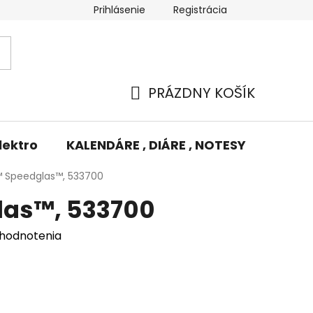
Prihlásenie
Registrácia
Potlač/Výšivka
Výmena tovaru
Odstúpenie od zm
PRÁZDNY KOŠÍK
NÁKUPNÝ
KOŠÍK
lektro
KALENDÁRE , DIÁRE , NOTESY
KUFRE
 Speedglas™, 533700
as™, 533700
 hodnotenia