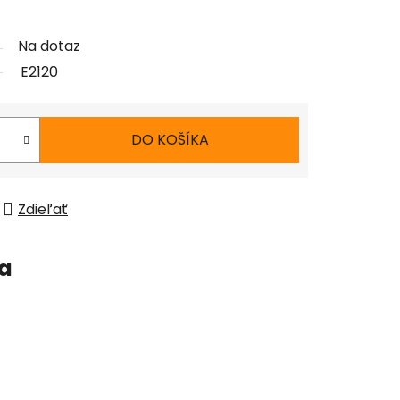
Na dotaz
E2120
DO KOŠÍKA
Zdieľať
ia