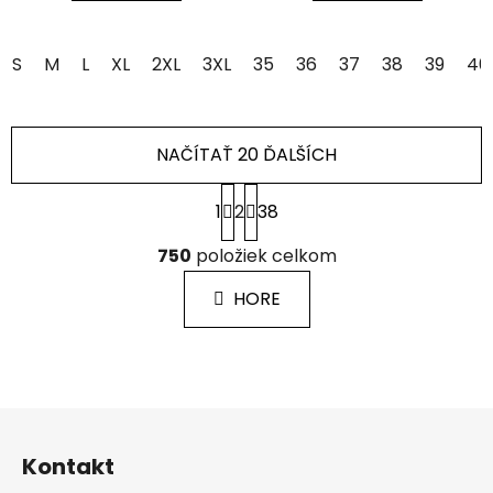
S
M
L
XL
2XL
3XL
4XL
35
36
37
38
39
40
NAČÍTAŤ 20 ĎALŠÍCH
S
1
2
38
t
r
O
á
750
položiek celkom
v
n
l
k
HORE
á
o
d
v
a
a
c
n
i
i
Z
e
e
á
p
Kontakt
p
r