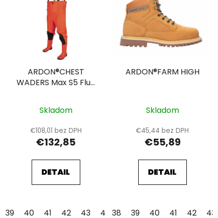
ARDON®CHEST
ARDON®FARM HIGH
WADERS Max S5 Fluo
orange
Skladom
Skladom
€108,01 bez DPH
€45,44 bez DPH
€132,85
€55,89
DETAIL
DETAIL
39
40
41
42
43
44
38
45
39
46
40
47
41
42
43