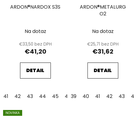
ARDON®NARDOX S3S
ARDON®METALURG
O2
Na dotaz
Na dotaz
€33,50 bez DPH
€25,71 bez DPH
€41,20
€31,62
DETAIL
DETAIL
41
42
43
44
45
46
39
47
40
48
41
42
43
44
NOVINKA