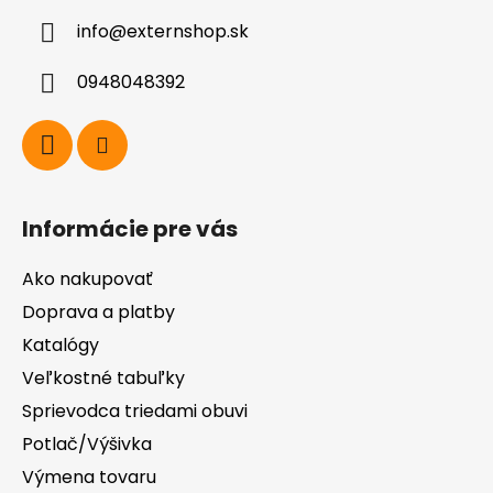
ä
v
info
@
externshop.sk
k
t
y
i
v
0948048392
e
ý
p
i
s
u
Informácie pre vás
Ako nakupovať
Doprava a platby
Katalógy
Veľkostné tabuľky
Sprievodca triedami obuvi
Potlač/Výšivka
Výmena tovaru