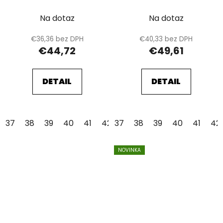
Na dotaz
Na dotaz
€36,36 bez DPH
€40,33 bez DPH
€44,72
€49,61
DETAIL
DETAIL
37
38
39
40
41
42
37
43
38
44
39
45
40
46
41
47
42
NOVINKA