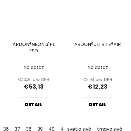
ARDON®NEON S1PL
ARDON®ULTRITE®AIR
ESD
Na dotaz
Na dotaz
€43,20 bez DPH
€9,94 bez DPH
€53,13
€12,23
DETAIL
DETAIL
36
37
38
39
40
41
svetlo sivá
42
43
44
tmavo sivá
45
46