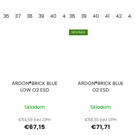
36
37
38
39
40
41
38
42
39
43
40
44
41
45
42
46
43
NOVINKA
ARDON®BRICK BLUE
ARDON®BRICK BLUE
LOW O2 ESD
O2 ESD
Skladom
Skladom
€54,59 bez DPH
€58,30 bez DPH
€67,15
€71,71