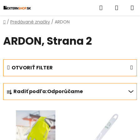
Prejsť
Hľadať
NÁKUP
na
obsah
KOŠÍK
Domov
/
Predávané značky
/
ARDON
ARDON
, Strana 2
OTVORIŤ FILTER
R
Radiť podľa:
Odporúčame
a
d
V
e
ý
n
p
i
i
e