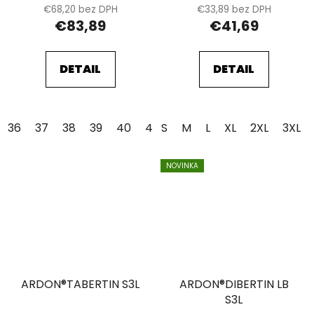
€68,20 bez DPH
€33,89 bez DPH
€83,89
€41,69
DETAIL
DETAIL
36
37
38
39
40
41
S
42
M
43
L
XL
44
2XL
45
3XL
46
NOVINKA
ARDON®TABERTIN S3L
ARDON®DIBERTIN LB
S3L