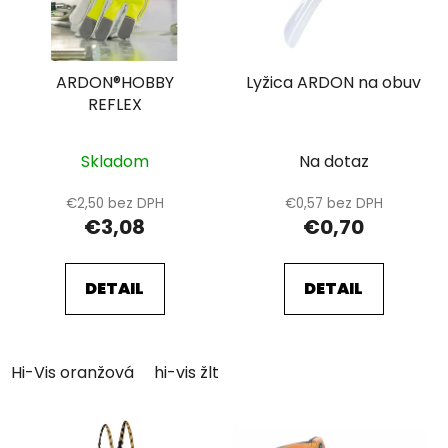
s
p
p
r
r
o
ARDON®HOBBY
Lyžica ARDON na obuv
o
d
REFLEX
d
u
u
k
k
Skladom
Na dotaz
t
t
o
€2,50 bez DPH
€0,57 bez DPH
o
v
€3,08
€0,70
v
DETAIL
DETAIL
Hi-Vis oranžová
hi-vis žltá