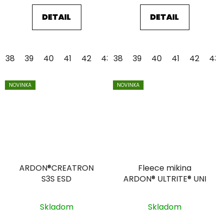
DETAIL
DETAIL
38
39
40
41
42
43
38
44
39
45
40
46
41
47
42
48
43
NOVINKA
NOVINKA
ARDON®CREATRON
Fleece mikina
S3S ESD
ARDON® ULTRITE® UNI
Skladom
Skladom