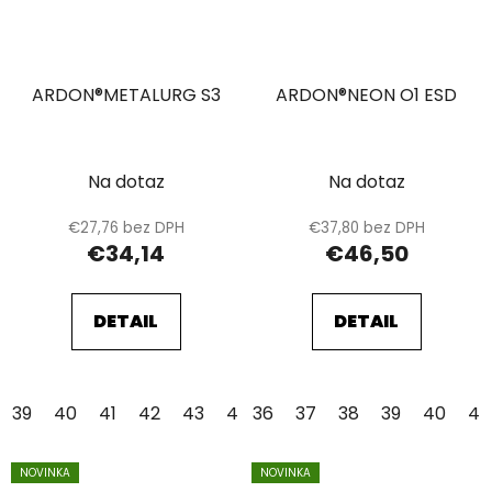
ARDON®METALURG S3
ARDON®NEON O1 ESD
Na dotaz
Na dotaz
€27,76 bez DPH
€37,80 bez DPH
€34,14
€46,50
DETAIL
DETAIL
39
40
41
42
43
44
36
45
37
46
38
47
39
48
40
41
NOVINKA
NOVINKA