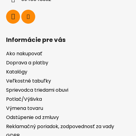
e
Informácie pre vás
Ako nakupovať
Doprava a platby
Katalógy
Veľkostné tabuľky
Sprievodca triedami obuvi
Potlač/Výšivka
Výmena tovaru
Odstúpenie od zmluvy
Reklamačný poriadok, zodpovednosť za vady
GDPR