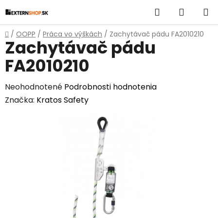
Prejsť
Hľadať
NÁKUP
na
obsah
KOŠÍK
Domov
/
OOPP
/
Práca vo výškách
/
Zachytávač pádu FA2010210
Zachytávač pádu
FA2010210
Priemerné
Neohodnotené
Podrobnosti hodnotenia
hodnotenie
Značka:
Kratos Safety
produktu
je
0,0
z
5
hviezdičiek.