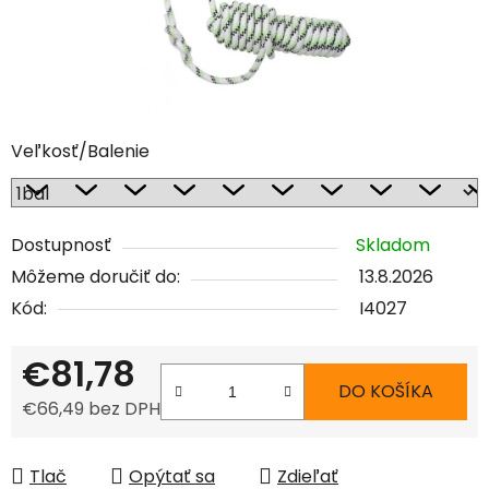
Veľkosť/Balenie
Dostupnosť
Skladom
Môžeme doručiť do:
13.8.2026
Kód:
I4027
€81,78
DO KOŠÍKA
€66,49 bez DPH
Jednotková cena:
Tlač
Opýtať sa
Zdieľať