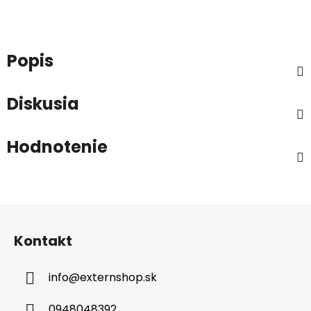
Popis
Diskusia
Hodnotenie
Z
á
Kontakt
p
ä
info
@
externshop.sk
t
i
0948048392