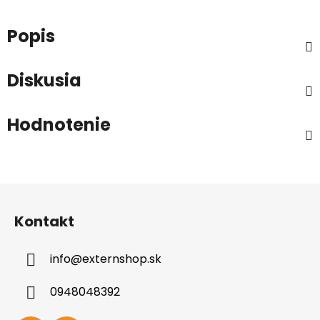
Popis
Diskusia
Hodnotenie
Z
á
Kontakt
p
ä
info
@
externshop.sk
t
i
0948048392
e