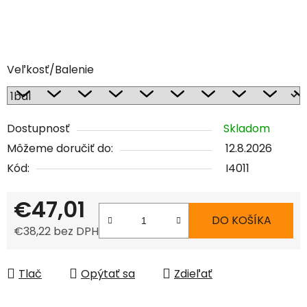
Veľkosť/Balenie
Dostupnosť
Skladom
Môžeme doručiť do:
12.8.2026
Kód:
I4011
€47,01
DO KOŠÍKA
€38,22 bez DPH
Jednotková cena:
Tlač
Opýtať sa
Zdieľať