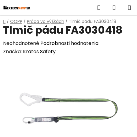
Prejsť
Hľadať
NÁKUP
na
obsah
KOŠÍK
Domov
/
OOPP
/
Práca vo výškách
/
Tlmič pádu FA3030418
Tlmič pádu FA3030418
Priemerné
Neohodnotené
Podrobnosti hodnotenia
hodnotenie
Značka:
Kratos Safety
produktu
je
0,0
z
5
hviezdičiek.