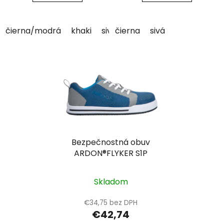
čierna/modrá
khaki
sivá
čierna
sivá
Bezpečnostná obuv
ARDON®FLYKER S1P
Skladom
€34,75 bez DPH
€42,74