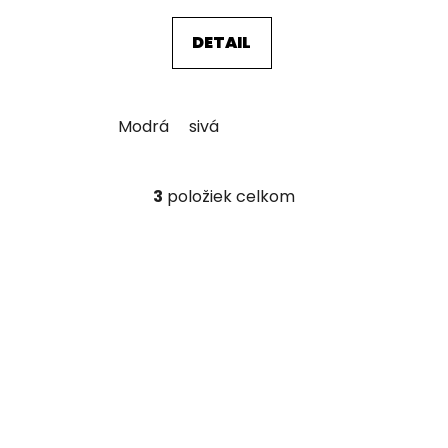
DETAIL
Modrá
sivá
3
položiek celkom
O
v
l
á
d
a
c
i
e
p
r