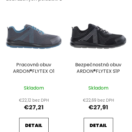
V
ý
p
i
s
p
r
Pracovná obuv
Bezpečnostná obuv
o
ARDON®FLYTEX O1
ARDON®FLYTEX S1P
d
u
k
Skladom
Skladom
t
€22,12 bez DPH
€22,69 bez DPH
o
€27,21
€27,91
v
DETAIL
DETAIL