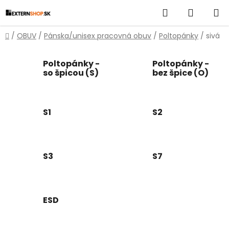
Prejsť
Hľadať
NÁKUP
na
obsah
KOŠÍK
Domov
/
OBUV
/
Pánska/unisex pracovná obuv
/
Poltopánky
/
sivá
Poltopánky -
Poltopánky -
so špicou (S)
bez špice (O)
S1
S2
S3
S7
ESD