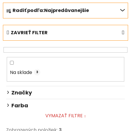
R
Radiť podľa:
Najpredávanejšie
a
d
e
ZAVRIEŤ FILTER
n
i
e
p
r
Na sklade
o
3
d
u
Značky
k
t
Farba
o
VYMAZAŤ FILTRE
v
Zobrazených položiek:
3