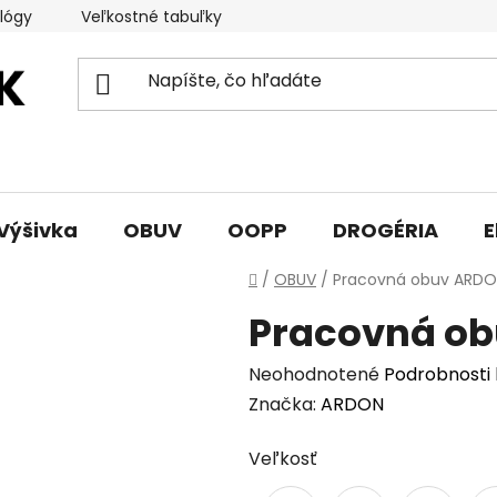
lógy
Veľkostné tabuľky
Sprievodca triedami obuvi
Výšivka
OBUV
OOPP
DROGÉRIA
E
Domov
/
OBUV
/
Pracovná obuv ARDO
Pracovná ob
Priemerné
Neohodnotené
Podrobnosti
hodnotenie
Značka:
ARDON
produktu
Veľkosť
je
0,0