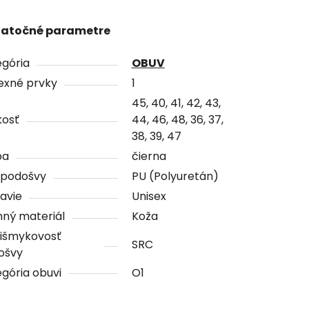
atočné parametre
gória
OBUV
exné prvky
1
45, 40, 41, 42, 43,
kosť
44, 46, 48, 36, 37,
38, 39, 47
ba
čierna
 podošvy
PU (Polyuretán)
avie
Unisex
ný materiál
Koža
tišmykovosť
SRC
ošvy
gória obuvi
O1