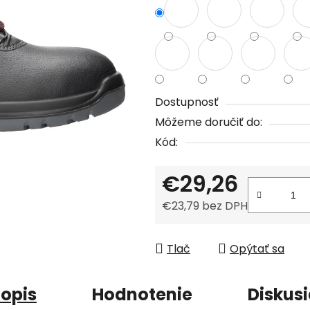
z
5
hviezdičiek.
Dostupnosť
Môžeme doručiť do:
Kód:
€29,26
€23,79 bez DPH
Jednotková cena:
Tlač
Opýtať sa
opis
Hodnotenie
Diskus