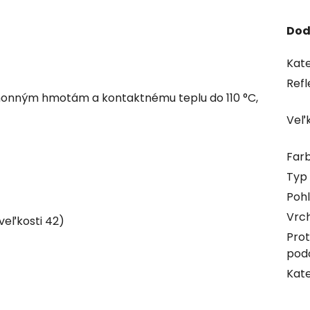
Dod
Kate
Refl
ohonným hmotám a kontaktnému teplu do 110 °C,
Veľ
Far
Typ
Pohl
Vrch
veľkosti 42)
Pro
pod
Kate