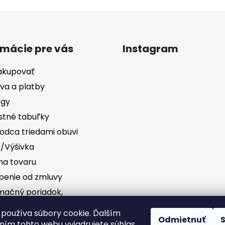
rmácie pre vás
Instagram
akupovať
va a platby
ógy
stné tabuľky
odca triedami obuvi
č/Výšivka
a tovaru
penie od zmluvy
mačný poriadok,
vednosť za vady
Sledovať na Instag
používa súbory cookie. Ďalším
Odmietnuť
ím tohto webu vyjadrujete súhlas