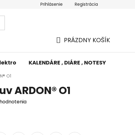
Prihlásenie
Registrácia
Potlač/Výšivka
Výmena tovaru
Odstúpenie od zm
PRÁZDNY KOŠÍK
NÁKUPNÝ
KOŠÍK
lektro
KALENDÁRE , DIÁRE , NOTESY
KUFRE
N® O1
uv ARDON® O1
 hodnotenia