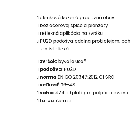
členková kožená pracovná obuv
bez oceľovej špice a planžety
reflexná aplikácia na zvršku
PU2D podošva, odolná proti olejom, p
antistatická
zvršok
: byvolia useň
podošva
: PU2D
norma
:EN ISO 20347:2012 O1 SRC
veľkosť
: 36–48
váha:
474 g (platí pre polpár obuvi vo 
farba
: čierna