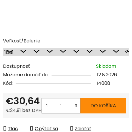
Veľkosť/Balenie
Dostupnosť
Skladom
Môžeme doručiť do:
12.8.2026
Kód:
I4008
€30,64
DO KOŠÍKA
€24,91 bez DPH
Jednotková cena:
Tlač
Opýtať sa
Zdieľať