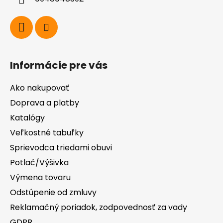
e
Informácie pre vás
Ako nakupovať
Doprava a platby
Katalógy
Veľkostné tabuľky
Sprievodca triedami obuvi
Potlač/Výšivka
Výmena tovaru
Odstúpenie od zmluvy
Reklamačný poriadok, zodpovednosť za vady
GDPR