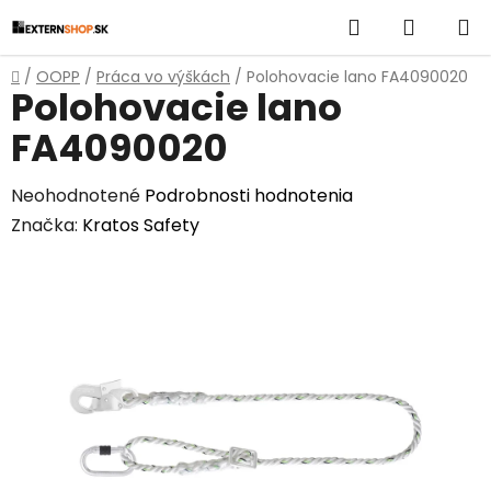
Prejsť
Hľadať
NÁKUP
na
obsah
KOŠÍK
Domov
/
OOPP
/
Práca vo výškách
/
Polohovacie lano FA4090020
Polohovacie lano
FA4090020
Priemerné
Neohodnotené
Podrobnosti hodnotenia
hodnotenie
Značka:
Kratos Safety
produktu
je
0,0
z
5
hviezdičiek.