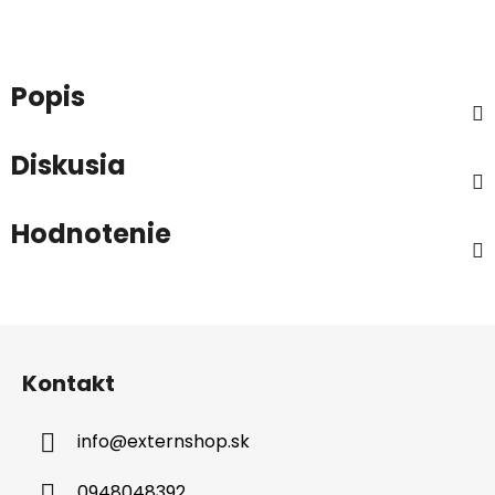
Popis
Diskusia
Hodnotenie
Z
á
Kontakt
p
ä
info
@
externshop.sk
t
i
0948048392