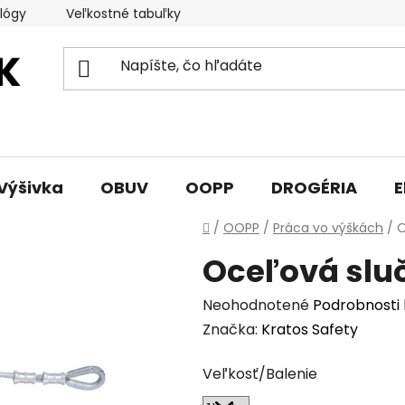
lógy
Veľkostné tabuľky
Sprievodca triedami obuvi
Výšivka
OBUV
OOPP
DROGÉRIA
E
Domov
/
OOPP
/
Práca vo výškách
/
O
Oceľová slu
Priemerné
Neohodnotené
Podrobnosti
hodnotenie
Značka:
Kratos Safety
produktu
Veľkosť/Balenie
je
0,0