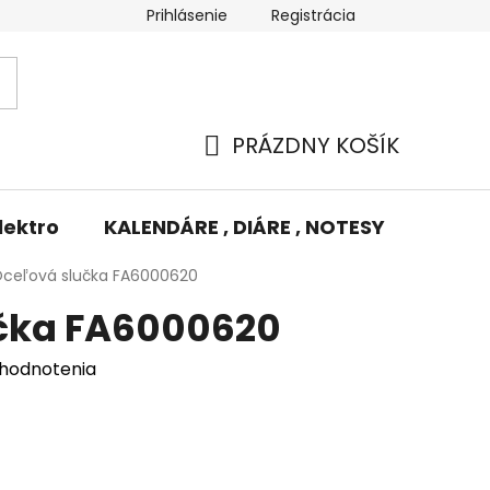
Prihlásenie
Registrácia
Potlač/Výšivka
Výmena tovaru
Odstúpenie od zm
PRÁZDNY KOŠÍK
NÁKUPNÝ
KOŠÍK
lektro
KALENDÁRE , DIÁRE , NOTESY
KUFRE
ceľová slučka FA6000620
čka FA6000620
 hodnotenia