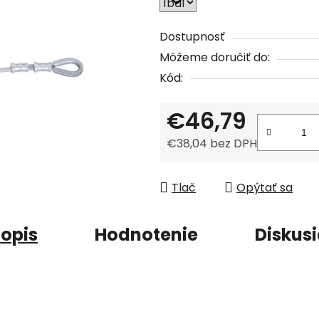
z
5
Dostupnosť
hviezdičiek.
Môžeme doručiť do:
Kód:
€46,79
€38,04 bez DPH
Jednotková cena:
Tlač
Opýtať sa
opis
Hodnotenie
Diskus