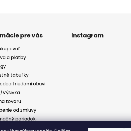
rmácie pre vás
Instagram
akupovať
va a platby
ógy
stné tabuľky
odca triedami obuvi
č/Výšivka
a tovaru
penie od zmluvy
mačný poriadok,
vednosť za vady
Sledovať na Instag