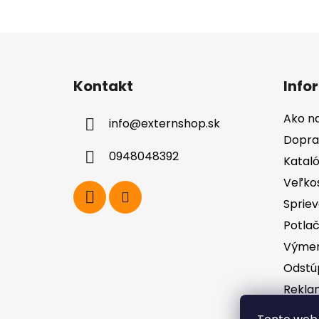
Z
á
Kontakt
Info
p
ä
Ako n
info
@
externshop.sk
t
Dopra
i
0948048392
Katal
e
Veľko
Spriev
Potla
Výmen
Odstú
Rekla
zodpo