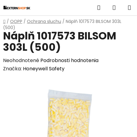
Prejsť
Hľadať
NÁKUP
na
obsah
KOŠÍK
Domov
/
OOPP
/
Ochrana sluchu
/
Náplň 1017573 BILSOM 303L
(500)
Náplň 1017573 BILSOM
303L (500)
Priemerné
Neohodnotené
Podrobnosti hodnotenia
hodnotenie
Značka:
Honeywell Safety
produktu
je
0,0
z
5
hviezdičiek.