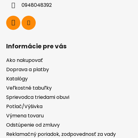
i
0948048392
e
Informácie pre vás
Ako nakupovať
Doprava a platby
Katalógy
Veľkostné tabuľky
Sprievodca triedami obuvi
Potlač/Výšivka
Výmena tovaru
Odstúpenie od zmluvy
Reklamačný poriadok, zodpovednosť za vady