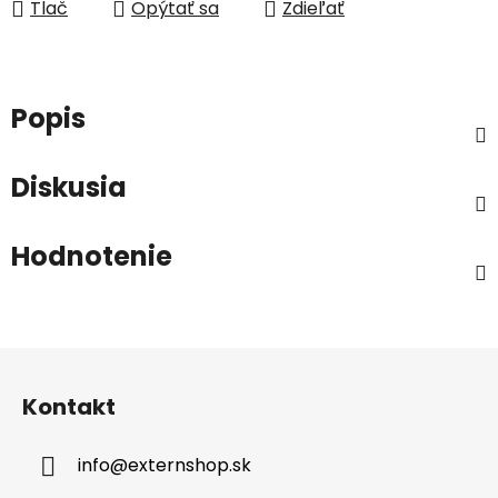
Tlač
Opýtať sa
Zdieľať
Popis
Diskusia
Hodnotenie
Z
á
Kontakt
p
ä
info
@
externshop.sk
t