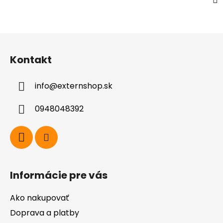
Z
á
Kontakt
p
ä
info
@
externshop.sk
t
i
0948048392
e
Informácie pre vás
Ako nakupovať
Doprava a platby