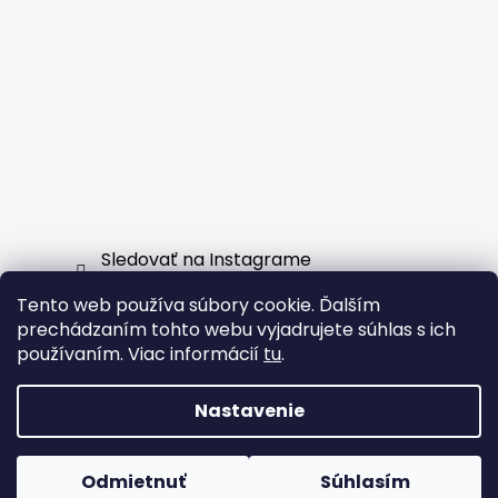
Sledovať na Instagrame
Tento web používa súbory cookie. Ďalším
Facebook
prechádzaním tohto webu vyjadrujete súhlas s ich
používaním. Viac informácií
tu
.
Nastavenie
Vytvoril Shoptet
Odmietnuť
Súhlasím
Copyright 2026
EXTERNSHOP.SK
. Všetky práva