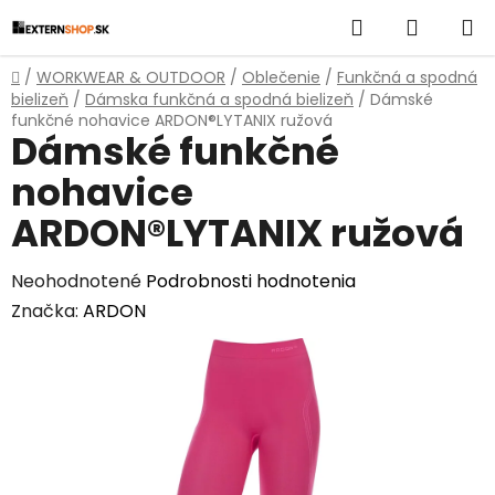
Prejsť
Hľadať
NÁKUP
na
obsah
KOŠÍK
Domov
/
WORKWEAR & OUTDOOR
/
Oblečenie
/
Funkčná a spodná
bielizeň
/
Dámska funkčná a spodná bielizeň
/
Dámské
funkčné nohavice ARDON®LYTANIX ružová
Dámské funkčné
nohavice
ARDON®LYTANIX ružová
Priemerné
Neohodnotené
Podrobnosti hodnotenia
hodnotenie
Značka:
ARDON
produktu
je
0,0
z
5
hviezdičiek.