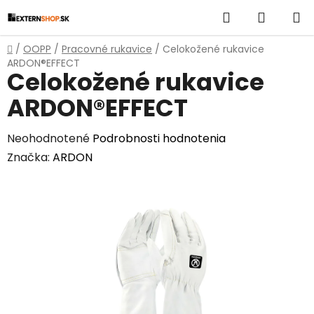
Prejsť
Hľadať
NÁKUP
na
obsah
KOŠÍK
Domov
/
OOPP
/
Pracovné rukavice
/
Celokožené rukavice
ARDON®EFFECT
Celokožené rukavice
ARDON®EFFECT
Priemerné
Neohodnotené
Podrobnosti hodnotenia
hodnotenie
Značka:
ARDON
produktu
je
0,0
z
5
hviezdičiek.