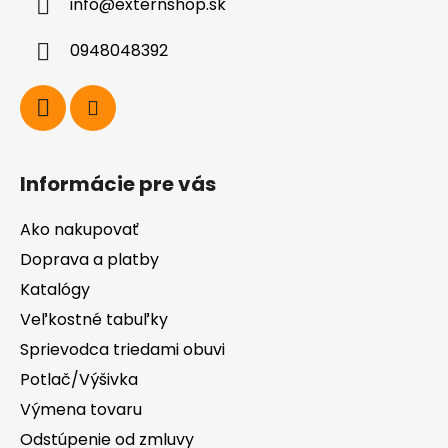
info
@
externshop.sk
t
i
0948048392
e
Informácie pre vás
Ako nakupovať
Doprava a platby
Katalógy
Veľkostné tabuľky
Sprievodca triedami obuvi
Potlač/Výšivka
Výmena tovaru
Odstúpenie od zmluvy