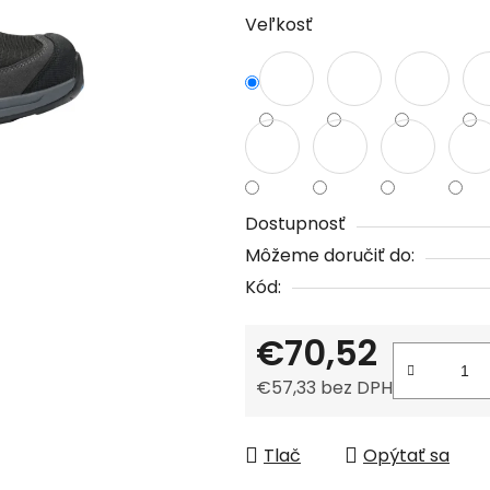
Veľkosť
je
0,0
z
5
hviezdičiek.
Dostupnosť
Môžeme doručiť do:
Kód:
€70,52
€57,33 bez DPH
Jednotková cena:
Tlač
Opýtať sa