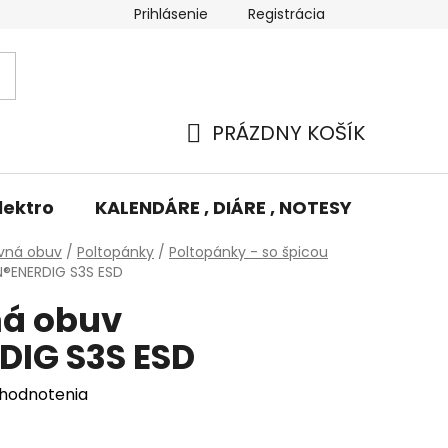
Prihlásenie
Registrácia
Potlač/Výšivka
Výmena tovaru
Odstúpenie od zm
PRÁZDNY KOŠÍK
NÁKUPNÝ
KOŠÍK
lektro
KALENDÁRE , DIÁRE , NOTESY
KUFRE
vná obuv
/
Poltopánky
/
Poltopánky - so špicou
®ENERDIG S3S ESD
á obuv
IG S3S ESD
 hodnotenia