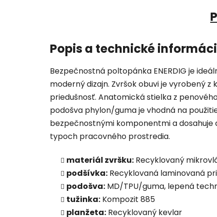
P
Popis a technické informác
Bezpečnostná poltopánka ENERDIG je ideáln
moderný dizajn. Zvršok obuvi je vyrobený z
priedušnosť. Anatomická stielka z penového
podošva phylon/guma je vhodná na použitie
bezpečnostnými komponentmi a dosahuje anti
typoch pracovného prostredia.
materiál zvršku:
Recyklovaný mikrovlá
podšívka:
Recyklovaná laminovaná pri
podošva:
MD/TPU/guma, lepená techn
tužinka:
Kompozit 885
planžeta:
Recyklovaný kevlar