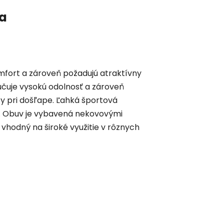
ia
mfort a zároveň požadujú atraktívny
učuje vysokú odolnosť a zároveň
zy pri došľape. Ľahká športová
h. Obuv je vybavená nekovovými
vhodný na široké využitie v rôznych