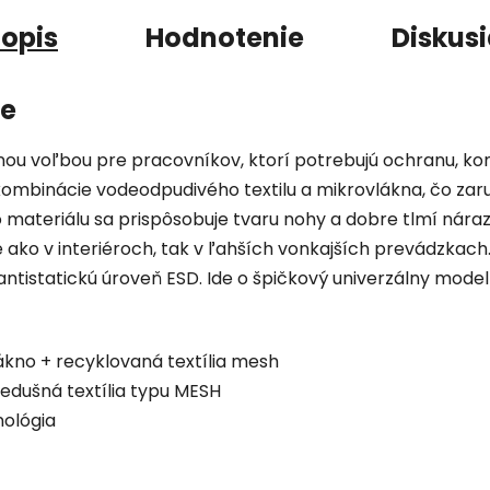
opis
Hodnotenie
Diskus
ie
ou voľbou pre pracovníkov, ktorí potrebujú ochranu, ko
 kombinácie vodeodpudivého textilu a mikrovlákna, čo zar
 materiálu sa prispôsobuje tvaru nohy a dobre tlmí nára
 ako v interiéroch, tak v ľahších vonkajších prevádzkac
statickú úroveň ESD. Ide o špičkový univerzálny model 
kno + recyklovaná textília mesh
edušná textília typu MESH
ológia