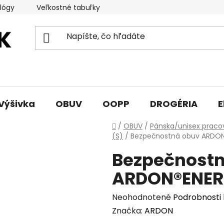
lógy
Veľkostné tabuľky
Sprievodca triedami obuvi
Výšivka
OBUV
OOPP
DROGÉRIA
E
Domov
/
OBUV
/
Pánska/unisex praco
(S)
/
Bezpečnostná obuv ARDON
Bezpečnostn
ARDON®ENERD
Priemerné
Neohodnotené
Podrobnosti
hodnotenie
Značka:
ARDON
produktu