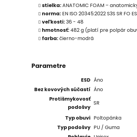
stielka:
ANATOMIC FOAM – anatomicky
norma:
EN ISO 20345:2022 S3S SR FO E
veľkosti:
36 - 48
hmotnosť:
482 g (platí pre polpár obuv
farba:
čierno-modrá
Parametre
ESD
Áno
Bez kovových súčastí
Áno
Protišmykovosť
SR
podošvy
Typ obuvi
Poltopánka
Typ podošvy
PU / Guma
Pohlavie
Unisex