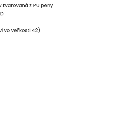
 tvarovaná z PU peny
SD
i vo veľkosti 42)